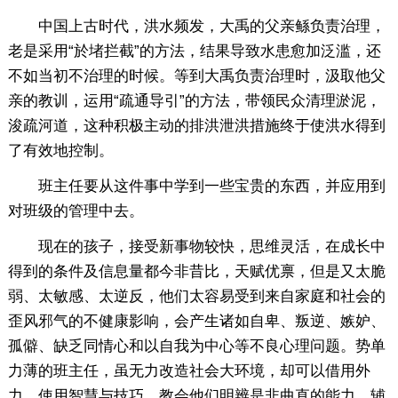
中国上古时代，洪水频发，大禹的父亲鲧负责治理，
老是采用“於堵拦截”的方法，结果导致水患愈加泛滥，还
不如当初不治理的时候。等到大禹负责治理时，汲取他父
亲的教训，运用“疏通导引”的方法，带领民众清理淤泥，
浚疏河道，这种积极主动的排洪泄洪措施终于使洪水得到
了有效地控制。
班主任要从这件事中学到一些宝贵的东西，并应用到
对班级的管理中去。
现在的孩子，接受新事物较快，思维灵活，在成长中
得到的条件及信息量都今非昔比，天赋优禀，但是又太脆
弱、太敏感、太逆反，他们太容易受到来自家庭和社会的
歪风邪气的不健康影响，会产生诸如自卑、叛逆、嫉妒、
孤僻、缺乏同情心和以自我为中心等不良心理问题。势单
力薄的班主任，虽无力改造社会大环境，却可以借用外
力、使用智慧与技巧，教会他们明辨是非曲直的能力，辅