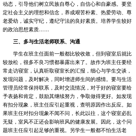
动态，引导他们树立民族自尊心，自信心和自豪感。要坚
定社会主义的理想和信念，养成艰苦朴素、热爱劳动、尊
老爱幼，诚实守纪，遵纪守法的良好素质。培养学生较好
的政治思想素质……
三、多与生活老师联系、沟通
学生在班主任面前一般都比较收敛，但到寝室后就比
较放松，很多不良习惯都暴露出来了。故作为班主任要经
常走访寝室，认真听取寝室长的汇报，细心与学生交谈，
发现问题，及时解决，同时增进师生间的感情。要与生活
管理员经常保持联系，及时交流情况，对于好的寝室要给
予表扬和肯定，鼓励其继续努力，争取做得更好。如发现
有扣分现象，班主任应引起重视，查明原因作出反应。如
果班主任对扣分现象不闻不问，长此以往，这个寝室必乱
无疑，室风不正还会影响班风的健康发展。因此，这个问
题班主任应引起足够的重视。另学生一般都不怕生活老