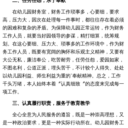
二、任劳任怨，乐于奉献
在幼儿园财务室，财务工作琐事多，心要细，要求
高，压力大，因次在处理每一件事时，都往往存在着必须
的困难和复杂的矛盾。为保障幼儿园正常运转，作为财务
工作人员，就要当好园领导的参谋，精打细算，统筹规
划。在这心要细、压力大、琐事多的工作环境中，作为财
务工作人员，既要有宽阔的胸怀和乐观主义精神，又要有
大公无私，廉洁奉公，吃苦耐劳，任劳任怨，爱园如家，
不图名利，公道正派，埋头苦干，不计较个人得失、处处
以幼儿园利益、师生利益为重的`奉献精神。总之，工作
千头万绪，本人始终本着〞认真细致〞的态度来完成每一
项工作。
三、认真履行职责，服务于教育教学
全心全意为人民服务的遵旨，既是一种崇高理想，又
是一种政治要求，更是一种实际行动所在。幼儿园财务工