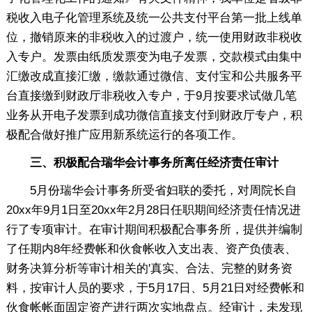
税收入电子化管理系统及统一公共支付平台第一批上线单
位，撤销原来的非税收入的过渡户，统一使用财政非税收
入专户。发票由纸质发票变为电子发票，交款模式由集中
汇缴改成直接汇缴，缴款通过微信、支付宝和公共服务平
台直接缴到财政厅非税收入专户，于9月按要求试做几笔
业务从开电子发票到成功微信直接支付到财政厅专户，积
极配合做好推广应用新系统运行的各项工作。
三、积极配合瑞华会计事务所离任经济责任审计
5月份瑞华会计事务所受省妇联的委托，对周院长自
20xx年9月1日至20xx年2月28日任职期间经济责任情况进
行了专项审计。在审计期间积极配合事务所，提供并编制
了任期内8年经费帐和伙食帐收入支出表、资产负债表、
财务决算分析等审计相关的'真实、合法、完整的财务资
料，按审计人员的要求，于5月17日、5月21日对经费帐和
伙食帐帐面固定资产进行两次实地盘点。经审计，未发现