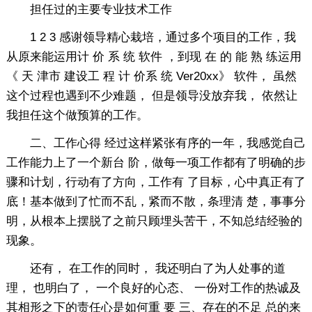
担任过的主要专业技术工作
1 2 3 感谢领导精心栽培，通过多个项目的工作，我
从原来能运用计 价 系 统 软件 ，到现 在 的 能 熟 练运用
《 天 津市 建设工 程 计 价系 统 Ver20xx》 软件， 虽然
这个过程也遇到不少难题， 但是领导没放弃我， 依然让
我担任这个做预算的工作。
二、工作心得 经过这样紧张有序的一年，我感觉自己
工作能力上了一个新台 阶，做每一项工作都有了明确的步
骤和计划，行动有了方向，工作有 了目标，心中真正有了
底！基本做到了忙而不乱，紧而不散，条理清 楚，事事分
明，从根本上摆脱了之前只顾埋头苦干，不知总结经验的
现象。
还有， 在工作的同时， 我还明白了为人处事的道
理， 也明白了， 一个良好的心态、 一份对工作的热诚及
其相形之下的责任心是如何重 要 三、存在的不足 总的来