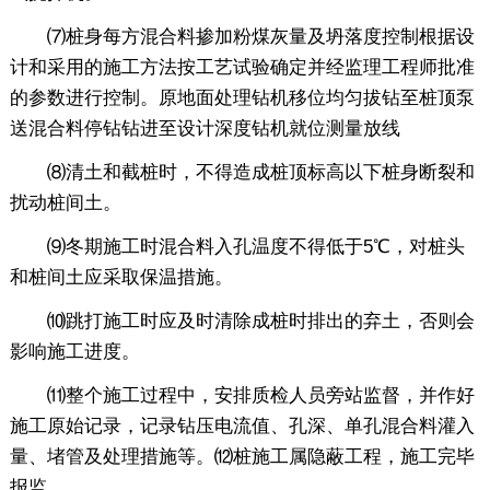
⑺桩身每方混合料掺加粉煤灰量及坍落度控制根据设
计和采用的施工方法按工艺试验确定并经监理工程师批准
的参数进行控制。原地面处理钻机移位均匀拔钻至桩顶泵
送混合料停钻钻进至设计深度钻机就位测量放线
⑻清土和截桩时，不得造成桩顶标高以下桩身断裂和
扰动桩间土。
⑼冬期施工时混合料入孔温度不得低于5℃，对桩头
和桩间土应采取保温措施。
⑽跳打施工时应及时清除成桩时排出的弃土，否则会
影响施工进度。
⑾整个施工过程中，安排质检人员旁站监督，并作好
施工原始记录，记录钻压电流值、孔深、单孔混合料灌入
量、堵管及处理措施等。⑿桩施工属隐蔽工程，施工完毕
报监