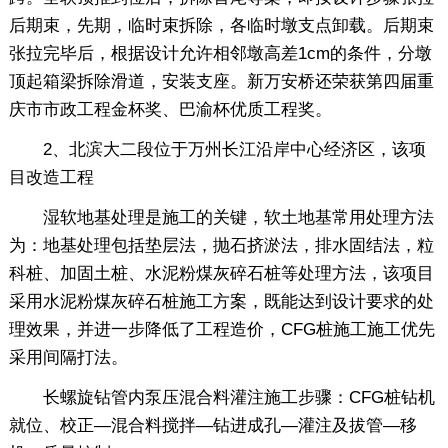
后期束，先期，临时束拆除，各临时墩支点卸载。后期束
张拉完毕后，根据设计允许相邻墩高差1cm的条件，分墩
顶起箱梁拆除滑道，安装支座。新万安桥还荣获第四届重
庆市市政工程金杯奖、巴渝杯优质工程奖。
2、北滨大二段位于万州长江沿岸中心经济区，该项
目改造工程
湿软地基处理是施工的关键，软土地基常用处理方法
为：地基处理包括垫层法，抛石挤淤法，排水固结法，粒
科桩、加固土桩、水泥粉煤灰碎石桩等处理方法，该项目
采用水泥粉煤灰碎石桩施工方案，既能达到设计要求的处
理效果，并进一步降低了工程造价，CFG桩施工施工优先
采用间隔打法。
长螺旋钻管内泵压混合料灌注施工步骤：CFG桩钻机
就位、校正—混合料搅拌—钻进成孔—灌注及拔管—移