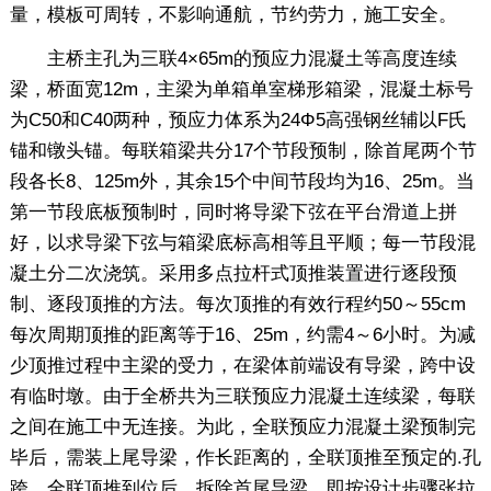
量，模板可周转，不影响通航，节约劳力，施工安全。
主桥主孔为三联4×65m的预应力混凝土等高度连续
梁，桥面宽12m，主梁为单箱单室梯形箱梁，混凝土标号
为C50和C40两种，预应力体系为24Φ5高强钢丝辅以F氏
锚和镦头锚。每联箱梁共分17个节段预制，除首尾两个节
段各长8、125m外，其余15个中间节段均为16、25m。当
第一节段底板预制时，同时将导梁下弦在平台滑道上拼
好，以求导梁下弦与箱梁底标高相等且平顺；每一节段混
凝土分二次浇筑。采用多点拉杆式顶推装置进行逐段预
制、逐段顶推的方法。每次顶推的有效行程约50～55cm
每次周期顶推的距离等于16、25m，约需4～6小时。为减
少顶推过程中主梁的受力，在梁体前端设有导梁，跨中设
有临时墩。由于全桥共为三联预应力混凝土连续梁，每联
之间在施工中无连接。为此，全联预应力混凝土梁预制完
毕后，需装上尾导梁，作长距离的，全联顶推至预定的.孔
跨。全联顶推到位后，拆除首尾导梁，即按设计步骤张拉