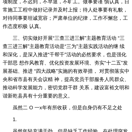
项制度，不迟到，不早退，不旷工。做事要谨 慎认真，日
常施工工程中做好记录并及时上报；待人处事要有礼貌，
对待同事要坦诚宽容；严肃单位的纪律，工作不懈怠，工
作态度积极 认真。
三、切实做好开展“三查三进三解”主题教育活动 “三
查三进三解”主题教育活动是“三为”主题实践活动的继 续
和深化，是深入推进“千帮千”活动的必然要求，也是强化
干部思 想作风教育、优化投资发展环境、夯实“十二五”发
展基础、推进 “四大战略”实施的有效举措， 对贯彻落实中
央和省市县有关会议精 神，提高党员干部服务人民群众、
推动科学发展能力，密切党群干群 关系，建设富裕文明和
谐新乾县具有十分重要的意义。
虽然二 O 一x年有所收获，但是自身仍有不足之处
1.
虽然年轻充满干劲，但是缺乏工作经验，在处理突发