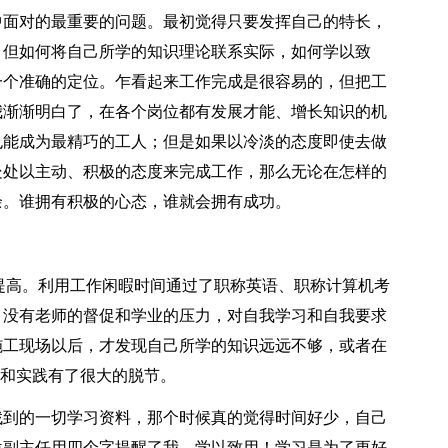
中面对的最重要的问题。最初觉得只要发挥自己的特长，
，但如何将自己所学的知识理论联系实际，如何学以致
一个准确的定位。乍看起来工作完成是很容易的，但把工
我渐渐明白了，在各个岗位都有发展才能、增长知识的机
也能成为最精巧的工人；但是如果以冷淡的态度即使去做
处处以主动、积极的态度来完成工作，那么无论在怎样的
余。谁拥有积极的心态，谁就会拥有成功。
高。利用工作闲暇时间通过了职称英语、职称计算机考
，没有老师的督促和学业的压力，对自我学习和自我要求
施工现场以后，才发现自己所学的知识远远不够，或者在
论和实践有了很大的脱节。
到的一切学习资料，那个时候真的觉得时间好少，自己
位副主任用四个字提醒了我—学以致用！学习是为了更好