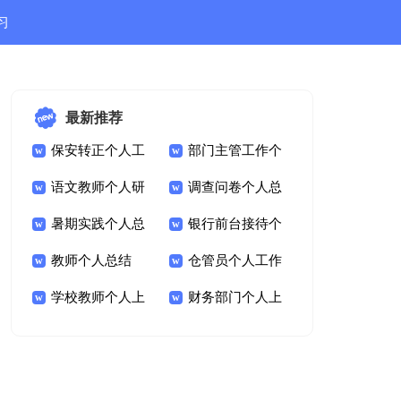
习
结
最新推荐
保安转正个人工
部门主管工作个
作总结
语文教师个人研
人总结
调查问卷个人总
修总结
暑期实践个人总
结
银行前台接待个
结
教师个人总结
人年终总结
仓管员个人工作
学校教师个人上
总结优秀
财务部门个人上
半年总结
半年总结