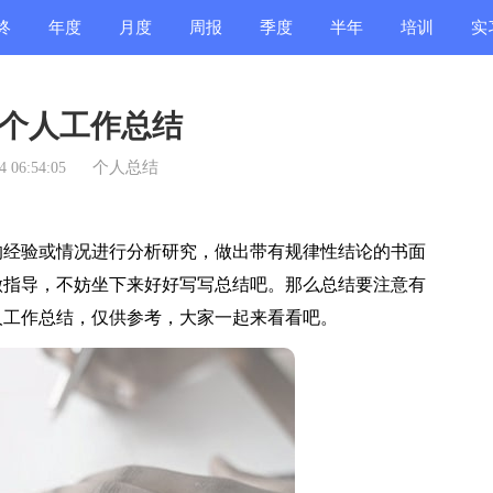
终
年度
月度
周报
季度
半年
培训
实
结
总结
总结
总结
总结
总结
总结
总
个人工作总结
个人总结
 06:54:05
经验或情况进行分析研究，做出带有规律性结论的书面
做指导，不妨坐下来好好写写总结吧。那么总结要注意有
人工作总结，仅供参考，大家一起来看看吧。