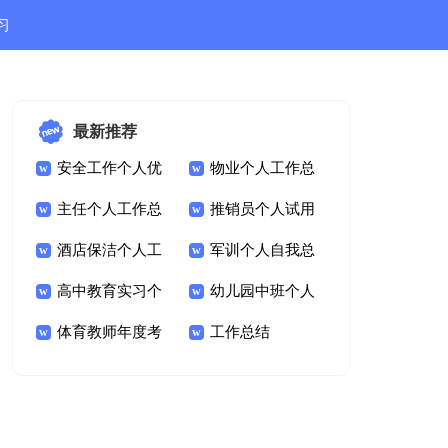
习
结
最新推荐
安全工作个人优
物业个人工作总
秀总结
主任个人工作总
结
推销员个人试用
结
酒店保洁个人工
期工作总结
军训个人自我总
作总结
高中教育实习个
结
幼儿园中班个人
人总结
体育教师年度考
工作总结
工作总结
核个人总结