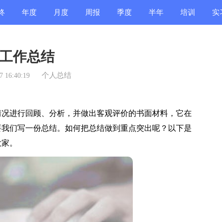
终
年度
月度
周报
季度
半年
培训
实
结
总结
总结
总结
总结
总结
总结
总
工作总结
个人总结
 16:40:19
况进行回顾、分析，并做出客观评价的书面材料，它在
要我们写一份总结。如何把总结做到重点突出呢？以下是
大家。