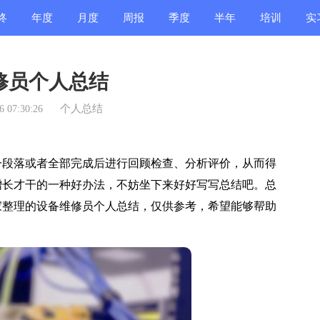
终
年度
月度
周报
季度
半年
培训
实
结
总结
总结
总结
总结
总结
总结
总
修员个人总结
个人总结
 07:30:26
段落或者全部完成后进行回顾检查、分析评价，从而得
增长才干的一种好办法，不妨坐下来好好写写总结吧。总
家整理的设备维修员个人总结，仅供参考，希望能够帮助