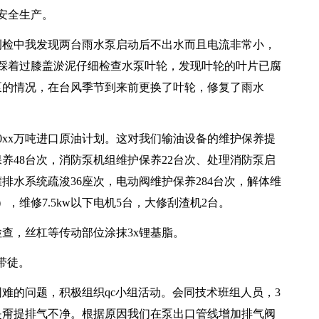
安全生产。
检中我发现两台雨水泵启动后不出水而且电流非常小，
踩着过膝盖淤泥仔细检查水泵叶轮，发现叶轮的叶片已腐
泵的情况，在台风季节到来前更换了叶轮，修复了雨水
xx万吨进口原油计划。这对我们输油设备的维护保养提
养48台次，消防泵机组维护保养22台次、处理消防泵启
排水系统疏浚36座次，电动阀维护保养284台次，解体维
，维修7.5kw以下电机5台，大修刮渣机2台。
，丝杠等传动部位涂抹3x锂基脂。
带徒。
的问题，积极组织qc小组活动。会同技术班组人员，3
是甭提排气不净。根据原因我们在泵出口管线增加排气阀