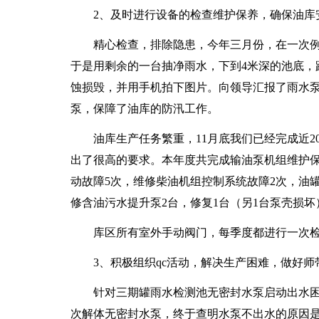
2、及时进行设备的检查维护保养，确保油库
精心检查，排除隐患，今年三月份，在一次例
于是用剩余的一台抽净雨水，下到4米深的池底，
蚀损毁，并用手机拍下图片。向领导汇报了雨水
泵，保障了油库的防汛工作。
油库生产任务繁重，11月底我们已经完成近20
出了很高的要求。本年度共完成输油泵机组维护保
动故障5次，维修柴油机组控制系统故障2次，油罐
修含油污水提升泵2台，修复1台（另1台泵壳损坏）
库区所有室外手动阀门，每季度都进行一次检查
3、积极组织qc活动，解决生产困难，做好师
针对三期罐雨水检测池无密封水泵启动出水困难
次解体无密封水泵，终于查明水泵不出水的原因