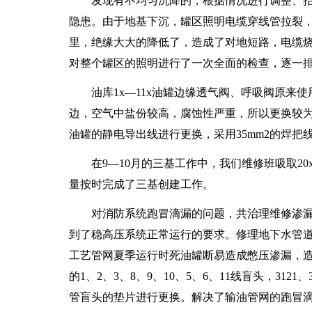
发现有不均匀沉降的，根据情况进行调整、抬
隐患。由于地基下沉，罐区照明电缆穿线管拉裂
里，绝缘大大的降低了，造成了对地短路，电缆
对整个罐区的照明进行了一次全面的检查，逐一排
油库1x—11x油罐边缘透气阀、呼吸阀原来使用
边，空气中盐份较高，腐蚀性严重，所以更换较为
油罐的静电导出线进行更换，采用35mm2的焊
在9—10月的三基工作中，我们维修班吸取20
量按时完成了三基创建工作。
对消防系统跑冒滴漏的问题，共治理维修渗漏消
到了稳高压系统正常运行的要求。修理地下水管道
工艺管网夏季运行时死油罐断易造成憋压渗漏，
的1、2、3、8、9、10、5、6、11线盲头，31
管盲头的垫片进行更换。解决了输油管网的跑冒