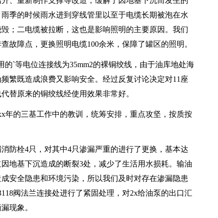
升、重新制作支撑等改造，缓解了因地基下沉而发生的
，雨季的时候雨水进到穿线管里以至于电缆长期被泡在水
烧毁；二电缆被拉断，这也是影响照明的主要原因。我们
查故障点，更换照明电缆100余米，保障了罐区的照明。
的`等电位连接线为35mm2的裸铜绞线，由于油库地处海
频繁既造成浪费又影响安全。经过反复讨论决定对11座
把线代替原来的铜绞线经使用效果非常好。
xx年的三基工作中的教训，统筹安排，重点攻坚，按质按
防栓4只，对其中4只渗漏严重的进行了更换，基本达
因地基下沉造成的断裂3处，减少了生活用水损耗。输油
造成安全隐患和环境污染，所以我们及时对存在渗漏隐患
21、3118阀法兰连接处进行了紧固处理，对2x给油泵的出口汇
滴漏现象。