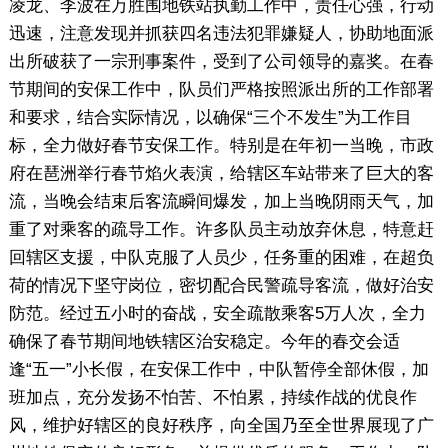
凌龙、李波在万胜围地铁站执勤工作中，责任心强，行动
迅速，注意发现并抓获四名违法犯罪嫌疑人，协助地面派
出所破获了一宗刑事案件，受到了公司领导的嘉奖。在春
节期间的安保工作中，队员们严格按照派出所的工作部署
和要求，结合实际情况，以确保“三个不发生”为工作目
标，全力做好春节安保工作。特别是在年初一当晚，市政
府在琶洲举行春节焰火表演，给辖区车站带来了巨大的客
流，当晚会结束后客流瞬间爆发，加上当晚阴雨天气，加
重了对乘客的疏导工作。许多队员主动放弃休息，特意赶
回辖区支援，中队克服了人员少，任务重的困难，在超负
荷的情况下坚守岗位，密切配合民警疏导客流，做好治安
防范。经过五小时的奋战，安全疏散乘客5万人次，全力
确保了春节期间地铁辖区治安稳定。今年的春交会适
逢“五一”小长假，在安保工作中，中队暂停全部休假，加
班加点，充分发扬不怕苦、不怕累，持续作战的优良作
风，维护好辖区的良好秩序，向全国乃至全世界展现了广