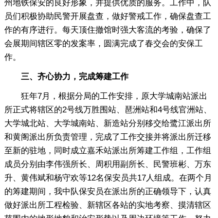
州地铁保安的良好形象，并提供优质的服务。工作中，队
员们积极协助民警开展盘查，做好警戒工作，确保盘查工
作的有序进行。每天顶住撤馆时强大客流的考验，确保了
会展期间辖区零的发案率，圆满完成了春交会的安保工
作。
三、齐心协力，完成筹建工作
狂年7月，根据分局的工作安排，原大学城南站派出
所正式将辖区的2号线万胜围站、琶洲站和4号线官洲站、
大学城北站、大学城南站、新造站分别移交给鹭江派出所
和黄阁派出所负责管理，完成了工作交接并将派出所迁移
至新的驻地，同时成立嘉禾站派出所筹建工作组，工作组
成员分别由李伟强所长、周积用副所长、民警班彬、万东
升、黄伟斌和杨守欢等12名保安员共17人组成。在两个月
的筹建期间，我中队保安员在派出所的正确领导下，认真
做好派出所工程检验、新辖区各站的实地考察、摸清辖区