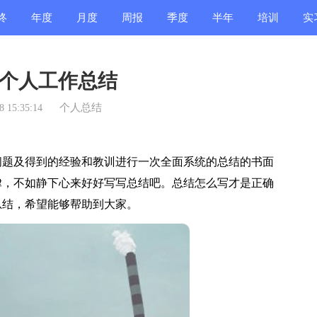
终
年度
月度
周报
季度
半年
培训
实
结
总结
总结
总结
总结
总结
总结
总
个人工作总结
个人总结
 15:35:14
题及得到的经验和教训进行一次全面系统的总结的书面
律，不如静下心来好好写写总结吧。总结怎么写才是正确
总结，希望能够帮助到大家。