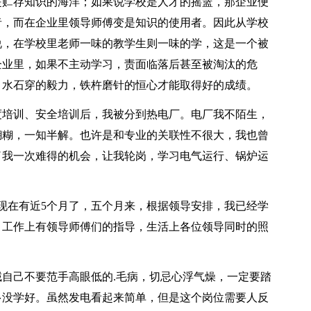
贮存知识的海洋；如果说学校是人才的摇篮，那企业便
者，而在企业里领导师傅变是知识的使用者。因此从学校
说，在学校里老师一味的教学生则一味的学，这是一个被
企业里，如果不主动学习，责面临落后甚至被淘汰的危
，水石穿的毅力，铁杵磨针的恒心才能取得好的成绩。
培训、安全培训后，我被分到热电厂。电厂我不陌生，
糊糊，一知半解。也许是和专业的关联性不很大，我也曾
了我一次难得的机会，让我轮岗，学习电气运行、锅炉运
。
现在有近5个月了，五个月来，根据领导安排，我已经学
。工作上有领导师傅们的指导，生活上各位领导同时的照
己不要范手高眼低的.毛病，切忌心浮气燥，一定要踏
多没学好。虽然发电看起来简单，但是这个岗位需要人反