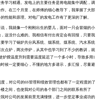
业务学习精通。发电上的主要任务是将电能集中调配，调
操作。在三个月里，在师傅的细心教导下，我掌握了大部
备的性能和原理。对电厂的发电工作有了更深的了解。
说，我就像一个刚刚出生的婴儿，面对一只会冒烟的小
始，这没什么难的。我相信有付出肯定会有回报，只要我
主要学习了锅炉共分风系统、烟系统、煤系统、汽水系统
两次点炉，两次停炉，从其中也学习到了不少的教训，就
使炉膛温度升到需要温度延迟了一个多小时，导致多用1
的时候一定要细心，不懂的地方多请示，多汇报，尽量避
制度，对公司的6S管理和绩效管理也都有了一定程度的了
公楼之间，也使我对公司的各个部门之间的联系有所了
使我对公司的发展前景充满憧憬，进一步坚定事业成功的