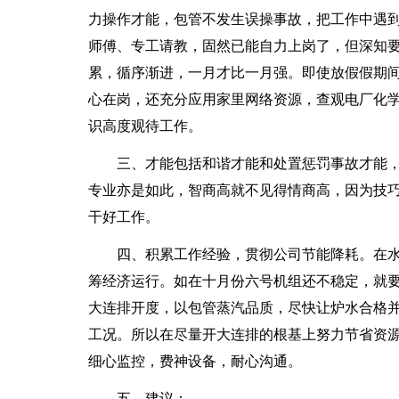
力操作才能，包管不发生误操事故，把工作中遇
师傅、专工请教，固然已能自力上岗了，但深知
累，循序渐进，一月才比一月强。即使放假假期
心在岗，还充分应用家里网络资源，查观电厂化
识高度观待工作。
三、才能包括和谐才能和处置惩罚事故才能，若
专业亦是如此，智商高就不见得情商高，因为技
干好工作。
四、积累工作经验，贯彻公司节能降耗。在水
筹经济运行。如在十月份六号机组还不稳定，就
大连排开度，以包管蒸汽品质，尽快让炉水合格
工况。所以在尽量开大连排的根基上努力节省资
细心监控，费神设备，耐心沟通。
五、建议：