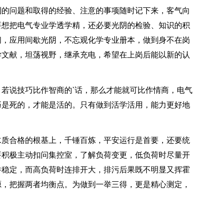
到的问题和取得的经验、注意的事项随时记下来，客气向
要想把电气专业学透学精，还必要光阴的检验、知识的积
间，应用间歇光阴，不忘观化学专业册本，做到身不在岗
学文献，坦荡视野，继承充电，希望在上岗后能以新的认
说技巧比作智商的`话，那么才能就可比作情商，电气
巧是死的，才能是活的。只有做到活学活用，能力更好地
质合格的根基上，千锤百炼，平安运行是首要，还要统
要积极主动扣问集控室，了解负荷变更，低负荷时尽量开
并稳定，而高负荷时连排开大，排污后果既不明显又挥霍
源，把握两者均衡点。为做到一举三得，更是精心测定，