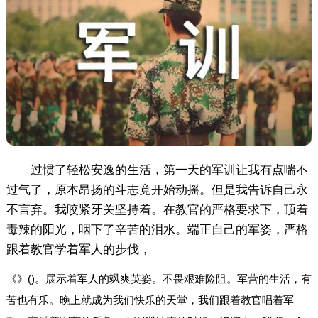
过惯了轻松安逸的生活，第一天的军训让我有点喘不
过气了，原本昂扬的斗志竟开始动摇。但是我告诉自己永
不言弃。我咬紧牙关坚持着。在教官的严格要求下，顶着
毒辣的阳光，咽下了辛苦的泪水。端正自己的军姿，严格
跟着教官学着军人的步伐，
《》()。展示着军人的飒爽英姿。不畏艰难险阻。军营的生活，有
苦也有乐。晚上就成为我们快乐的天堂，我们跟着教官唱着军