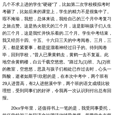
几个不求上进的学生"硬碰"了，比如第二次学校模拟考时
考砸了，比如后来的课堂上，学生的精力不是很集中了。
瑕不掩瑜，我想，总体来说，我给自己的三个月中考复习
之旅点赞。这是热火朝天的三个月，这是影响孩子们人生
的三个月，这是我忙并快乐着的.三个月。学生中考结束，
我又经历十四、十五、十六日三天的中考阅卷。三月，三
天，都是紧要事，都是提溜着神经过日子的。待到阅卷
毕，回到学校，“昔人已乘黄鹤去，黄鹤一去不复返。此
地空余黄鹤楼，白云千载空悠悠。”路过九(1)班、九(2)班
的教室，空悠悠，思及与孩子们相处已作过去时，心头一
阵酸，逝者如斯乎!欣慰的是，在本次中考中，两个班有
29人进普高，有2人进慈溪中学，两个班的语文成绩比较
理想，受到同事们的好评，令我再一次认识到付出总有回
报。
20xx学年里，还值得书上一笔的是，我受同事委托，