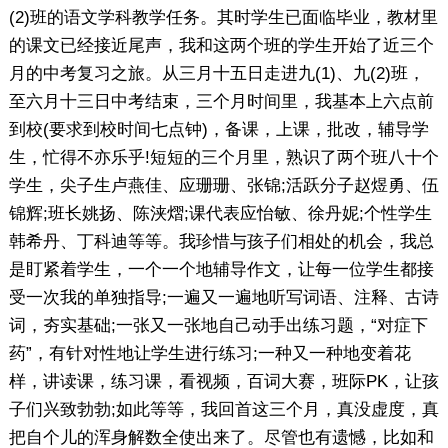
(2)班的语文学科教学任务。其时学生已面临毕业，教材里
的课文已经接近尾声，我和这两个班的学生开始了近三个
月的中考复习之旅。从三月十五日走进九(1)、九(2)班，
至六月十三日中考结束，三个月时间里，我基本上六点前
到校(要求到校时间七点钟)，备课，上课，批改，辅导学
生，忙得不亦乐乎!短短的三个月里，熟识了两个班八十个
学生，尖子生卢燕佳、应珊珊、张锦;活跃分子赵煜勇、伍
锦辉;班长姚扬、陈浃熠;课代表应怡敏、徐丹妮;个性学生
韩希丹、丁科迪等等。我珍惜与孩子们相处的机会，我总
是盯紧着学生，一个一个地辅导作文，让每一位学生都接
受一次我的单独指导;一遍又一遍地听写词语、注释、古诗
词，夯实基础;一张又一张地自己动手出练习题，“对症下
药”，有针对性地让学生进行练习;一种又一种地变着花
样，讲读课，练习课，看视频，百词大赛，班际PK，让孩
子们兴致勃勃;如此等等，我回首这三个月，真没虚度，真
把自个儿的浑身解数全使出来了。尽管也有遗憾，比如和