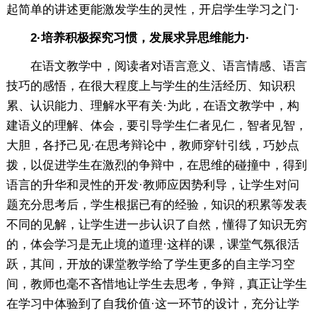
起简单的讲述更能激发学生的灵性，开启学生学习之门·
2·培养积极探究习惯，发展求异思维能力·
在语文教学中，阅读者对语言意义、语言情感、语言
技巧的感悟，在很大程度上与学生的生活经历、知识积
累、认识能力、理解水平有关·为此，在语文教学中，构
建语义的理解、体会，要引导学生仁者见仁，智者见智，
大胆，各抒己见·在思考辩论中，教师穿针引线，巧妙点
拨，以促进学生在激烈的争辩中，在思维的碰撞中，得到
语言的升华和灵性的开发·教师应因势利导，让学生对问
题充分思考后，学生根据已有的经验，知识的积累等发表
不同的见解，让学生进一步认识了自然，懂得了知识无穷
的，体会学习是无止境的道理·这样的课，课堂气氛很活
跃，其间，开放的课堂教学给了学生更多的自主学习空
间，教师也毫不吝惜地让学生去思考，争辩，真正让学生
在学习中体验到了自我价值·这一环节的设计，充分让学