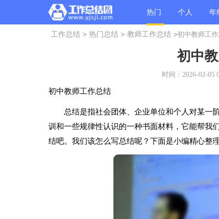
热门
个人
年
工作总结
>
热门总结
>
教师工作总结
>
初中教师工作
总结
总结
总
初中教
时间：2026-02-05 0
初中教师工作总结
总结是指社会团体、企业单位和个人对某一阶
训和一些规律性认识的一种书面材料，它能帮我
结吧。我们该怎么写总结呢？下面是小编精心整