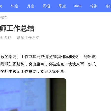
终
年度
月度
周报
季度
半年
培训
实
总结
结
总结
总结
总结
总结
总结
总结
总
师工作总结
教师工作总结
3:15:12
段的学习、工作或其完成情况加以回顾和分析，得出教
们理顺知识结构，突出重点，突破难点，快快来写一份总
理的初中教师工作总结，欢迎大家分享。