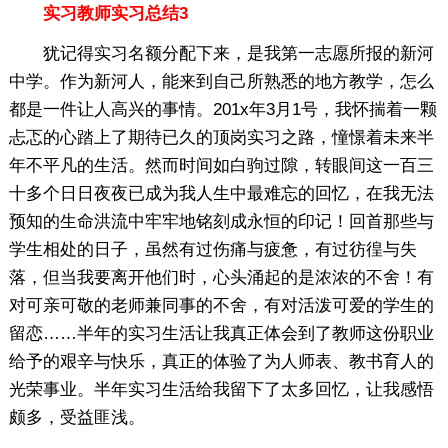
实习教师实习总结3
犹记得实习名额分配下来，是我第一志愿所报的新河
中学。作为新河人，能来到自己所熟悉的地方教学，怎么
都是一件让人高兴的事情。201x年3月1号，我怀揣着一颗
忐忑的心踏上了期待已久的顶岗实习之路，憧憬着未来半
年不平凡的生活。然而时间如白驹过隙，转眼间这一百三
十多个日日夜夜已成为我人生中最难忘的回忆，在我无法
预知的生命洪流中牢牢地铭刻成永恒的印记！回首那些与
学生相处的日子，虽然有过伤痛与疲惫，有过彷徨与失
落，但当我要离开他们时，心头涌起的是浓浓的不舍！有
对可亲可敬的老师兼同事的不舍，有对活泼可爱的学生的
留恋……半年的实习生活让我真正体会到了教师这份职业
给予的艰辛与快乐，真正的体验了为人师表、教书育人的
光荣事业。半年实习生活给我留下了太多回忆，让我感悟
颇多，受益匪浅。