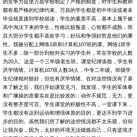
的竞争力促使万昌学校制定了严格的制度，对学生和教师
都有着严格的纪律约束。万昌的学生都是初中毕业或者未
毕业就直接到学校就读，学生的素质不高，基本上属于被
高中淘汰下来的学生，性格比较叛逆，心智都不成熟，而
且大部分学生都不喜欢学习，好玩和争强好胜是他们的秉
性。我被分配上网络1班和计算机107班的课。网络1班学
生不多，除一部分到校外实习的学生外，常在学校的人数
为20人。这是一个三年级老生班。课堂纪律涣散，学生有
厌学情绪。计算机107班人数34人，中专二年级。班级学
生纪律相对较好，但也有厌学情绪。在对这些情况有了基
本了解之后，我们开始课堂见习。我发现，学生的军体拳
和广播操的质量实在是比较差的：动作不规范，无力，更
没有整齐度可言。学生课堂的积极性不高，一堂课下来，
学生都没有达到运动和增强体质的目的，更达不到学习进
步的目的。虽然我们所了解的这些情况都不太乐观，但却
让我兴奋，因为，太好的环境无法锻炼自己，只有逆境才