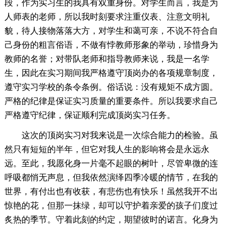
段，作为实习生的我具有双重身份。对学生而言，我是为
人师表的老师，所以我时刻要求注重仪表、注意文明礼
貌，待人接物落落大方，对学生和蔼可亲，不说不符合自
己身份的粗言俗语，不做有悖教师形象的举动，珍惜身为
教师的名誉；对带队老师和指导教师来说，我是一名学
生，因此在实习期间我严格遵守顶岗办的各项规章制度，
遵守实习学校的条令条例。俗话说：没有规矩不成方圆。
严格的纪律是保证实习质量的重要条件。所以我要求自己
严格遵守纪律，保证顺利完成顶岗实习任务。
这次的顶岗实习对我来说是一次综合能力的检验。虽
然只有短短的半年，但它对我人生的影响将会是永远永
远。至此，我愿化身一片毫不起眼的树叶，尽管卑微的连
呼吸都悄无声息，但我依然演绎四季冷暖的情节，在我的
世界，有付出也有收获，有悲伤也有快乐！虽然我开不出
惊艳的花，但那一抹绿，却可以守护着亲爱的孩子们度过
炙热的季节。守着此刻的约定，期望彼时的诺言。化身为