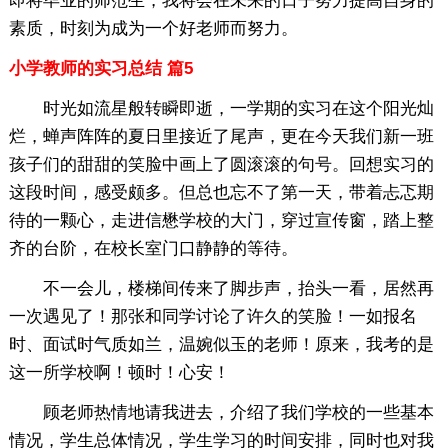
即将毕业的师范生，我将会在未来的日子努力提高自身的
素质，时刻为成为一个好老师而努力。
小学教师的实习总结 篇5
时光如流星般转瞬即逝，一学期的实习在这个阳光灿
烂，蝉声阵阵的夏日里接近了尾声，更在今天我们新一班
孩子们的甜甜的笑脸中画上了圆滚滚的句号。回想实习的
这段时间，感受颇多。但总也忘不了第一天，带着忐忑期
待的一颗心，走进信懋学校的大门，穿过宣传窗，踏上整
齐的台阶，在校长室门口静静的等待。
不一会儿，楼梯间传来了脚步声，抬头一看，居然再
一次遇见了！那张和同学讨论了许久的笑脸！一如报名
时、面试时气质如兰，温婉似玉的老师！原来，我考的是
这一所学校啊！顿时！心安！
顾老师热情地请我进去，介绍了我们学校的一些基本
情况，学生总体情况，学生学习的时间安排，同时也对我