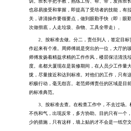
训。班长手把手教，熟练工传、帮、带，发挥班长
也容易接受和掌握，即提高了受培者的技能，有
关，讲清操作要领要点，做到眼勤手快（即：眼
次做彻底，人走垃圾、杂物、工具全带走）。
2、按标准去做。分二，责任到人，签定目标责
作起来有个准。周师傅就是突出的一位，大厅的
师傅发扬着精益求精的工作作风，楼层保洁清洗
度。名都大厦现在是装修期间，在人员少工作量
拢，尽量接近和达到标准。对他们的工作，只有
积极行动，毫无怨言。老范师傅责任的区域是目
的标准典范。
3、按标准去查。在检查工作中，不去过场。杜
不伤和气，出现反常，多方协助。目的只有一个
少的措施，只有这样，墙上贴的才不会是一纸空