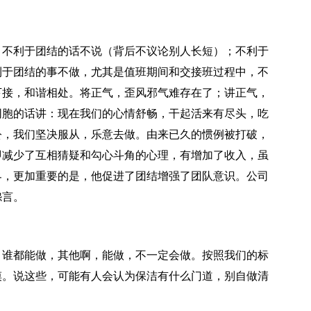
不利于团结的话不说（背后不议论别人长短）；不利于
利于团结的事不做，尤其是值班期间和交接班过程中，不
下接，和谐相处。将正气，歪风邪气难存在了；讲正气，
同胞的话讲：现在我们的心情舒畅，干起活来有尽头，吃
公，我们坚决服从，乐意去做。由来已久的惯例被打破，
即减少了互相猜疑和勾心斗角的心理，有增加了收入，虽
界，更加重要的是，他促进了团结增强了团队意识。公司
怨言。
谁都能做，其他啊，能做，不一定会做。按照我们的标
摸。说这些，可能有人会认为保洁有什么门道，别自做清