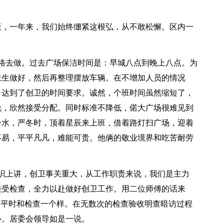
，一年来，我们始终绷紧这根弘，从不敢松懈。区内一
去做。过去广场保洁时间是：早城八点到晚上八点。为
卫生做好，然后再整理摆放车辆。在不增加人员的情况
，达到了创卫的时间要求。诚然，个班时间虽然缩短了，
说，欣然接受分配。同时标准不降低，偌大广场很难见到
身水，严冬时，顶着星辰来上班，借着路灯扫广场，迎着
不易，平平凡凡，难能可贵。他俩的敬业境界和吃苦耐劳
上讲，创卫事关重大，从工作职责来说，我们是主力
接受检查，全力以赴做好创卫工作。用二位师傅的话来
了平时和检查一个样。在无数次的检查验收明查暗访过程
心。居委会领导如是一说。