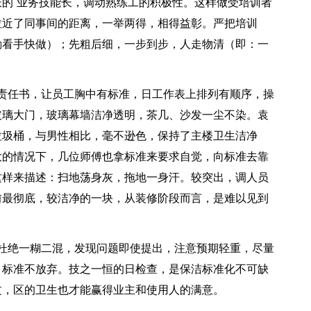
的`业务技能长，调动熟练工的积极性。这样做受培训者
拉近了同事间的距离，一举两得，相得益彰。严把培训
勤看手快做）；先粗后细，一步到步，人走物清（即：一
任书，让员工胸中有标准，日工作表上排列有顺序，操
玻璃大门，玻璃幕墙洁净透明，茶几、沙发一尘不染。袁
垃圾桶，与男性相比，毫不逊色，保持了主楼卫生洁净
大的情况下，几位师傅也拿标准来要求自觉，向标准去靠
这样来描述：扫地荡身灰，拖地一身汗。较突出，调人员
前最彻底，较洁净的一块，从装修阶段而言，是难以见到
绝一糊二混，发现问题即使提出，注意预期轻重，尽量
，标准不放弃。技之一恒的日检查，是保洁标准化不可缺
文，区的卫生也才能赢得业主和使用人的满意。