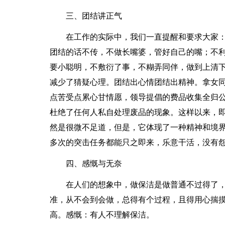
三、团结讲正气
在工作的实际中，我们一直提醒和要求大家：
团结的话不传，不做长嘴婆，管好自己的嘴；不
要小聪明，不敷衍了事，不糊弄同伴，做到上清
减少了猜疑心理。团结出心情团结出精神。拿女
点苦受点累心甘情愿，领导提倡的费品收集全归
杜绝了任何人私自处理废品的现象。这样以来，
然是很微不足道，但是，它体现了一种精神和境
多次的突击任务都能只之即来，乐意干活，没有
四、感慨与无奈
在人们的想象中，做保洁是做普通不过得了，
准，从不会到会做，总得有个过程，且得用心揣
高。感慨：有人不理解保洁。