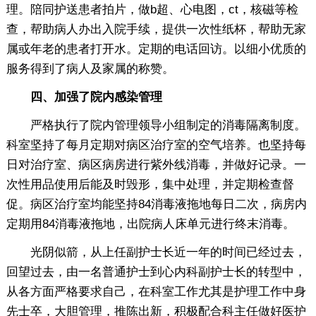
理。陪同护送患者拍片，做b超、心电图，ct，核磁等检
查，帮助病人办出入院手续，提供一次性纸杯，帮助无家
属或年老的患者打开水。定期的电话回访。以细小优质的
服务得到了病人及家属的称赞。
四、加强了院内感染管理
严格执行了院内管理领导小组制定的消毒隔离制度。
科室坚持了每月定期对病区治疗室的空气培养。也坚持每
日对治疗室、病区病房进行紫外线消毒，并做好记录。一
次性用品使用后能及时毁形，集中处理，并定期检查督
促。病区治疗室均能坚持84消毒液拖地每日二次，病房内
定期用84消毒液拖地，出院病人床单元进行终末消毒。
光阴似箭，从上任副护士长近一年的时间已经过去，
回望过去，由一名普通护士到心内科副护士长的转型中，
从各方面严格要求自己，在科室工作尤其是护理工作中身
先士卒，大胆管理，推陈出新，积极配合科主任做好医护