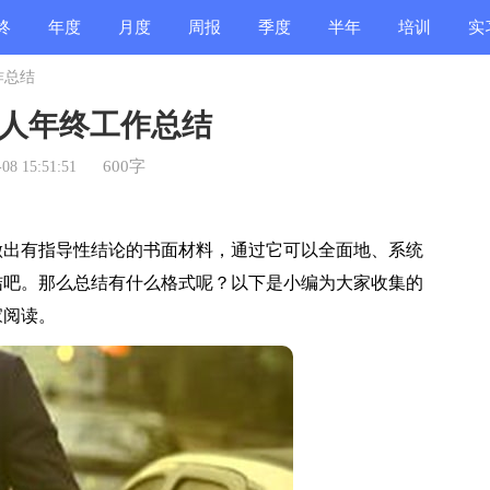
终
年度
月度
周报
季度
半年
培训
实
作总结
结
总结
总结
总结
总结
总结
总结
总
人年终工作总结
600字
8 15:51:51
出有指导性结论的书面材料，通过它可以全面地、系统
结吧。那么总结有什么格式呢？以下是小编为大家收集的
家阅读。