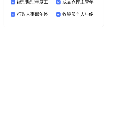
作总结(精选15篇)
经理助理年度工
结15篇(精选)
成品仓库主管年
作总结
行政人事部年终
终工作总结
收银员个人年终
工作总结
工作总结