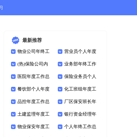
习
结
最新推荐
物业公司年终工
营业员个人年度
作总结（必备15
(热)保险公司内
工作总结
业务部年终工作
篇）
勤年终工作总结
医院年度工作总
总结
保险业务员个人
结[必备]
餐饮部个人年度
年终工作总结范文
化工班组年度工
工作总结精选13篇
品控年度工作总
作总结集锦5篇
厂区保安班长年
结
土建监理年度工
终工作总结（通用
银行资金经理年
作总结(8篇)
物业保安年度工
13篇）
终工作总结
个人年终工作总