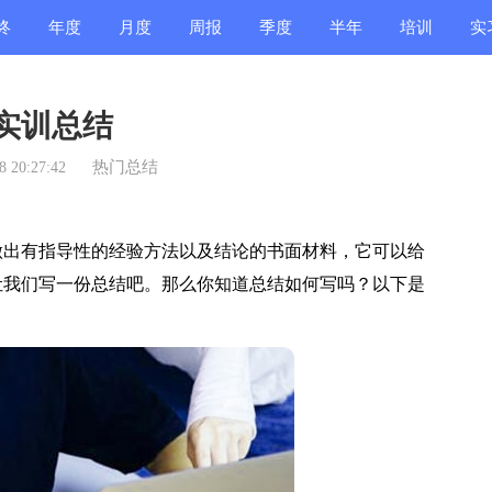
终
年度
月度
周报
季度
半年
培训
实
结
总结
总结
总结
总结
总结
总结
总
d实训总结
热门总结
 20:27:42
出有指导性的经验方法以及结论的书面材料，它可以给
让我们写一份总结吧。那么你知道总结如何写吗？以下是