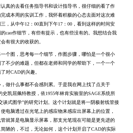
课认真的去看任务指导书和设计指导书，很仔细的看了作
的完成本周的实训工作，我怀着积极的心态去面对这次难
，从中午12：00直到下午17：00，看到这样的时间安
的cao作细节，有些有提示，也有些没有的。我想结合我
定会有很大的收获的。
一个图，思考每一个细节，作图步骤，哪怕是一个很小
到了不少的难题，但都在老师和同学的帮助下，一个一个
了对CAD的兴趣。
，做什么事都不会感到累。于是我在网上找了点关于
史凯屈佩特教授，依1955年林肯实验室的SAGE系统所
交谈式图学”的研究计划。这个计划就是将一阴极射线管接
，使电脑透过在光笔上的感应物来感应出屏幕上的位置，
线管就算是电脑显示屏幕，那支光笔现在可能是更先进的
简陋的，不过，无论如何，这个计划开启了CAD的实际