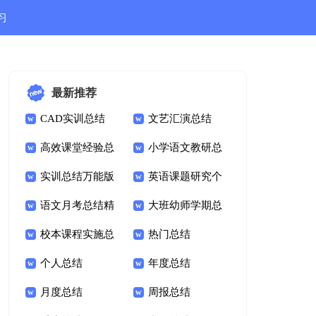
习
结
最新推荐
CAD实训总结
文艺汇演总结
高效课堂经验总
小学语文教研总
结
实训总结万能版
结
英语课题研究个
语文月考总结精
人总结
大班幼师学期总
彩
校本课程实施总
结
热门总结
结
个人总结
年度总结
月度总结
周报总结