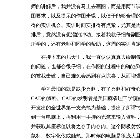
师的讲解后，我并没有马上去画图，而是用两节
图要求，以及提示的作图步骤，以便于能够合理
得的实训机会。实训时间安排得有点紧，尤其是周三
排后，竟然没有想溜的冲动。接着我就仔细每副图
所学的，还有老师和同学的帮助，这周的实训肯
在接下来的几天里，我一直认认真真去绘制每
的问题，也都会很仔细，在作图的过程中的确遇
的被我击破，自己难免会感到有点惊喜，从而增强
学习最怕的就是缺少兴趣，有了兴趣和好奇心
CAD的资料。CAD的发明者是美国麻省理工学院的
开发出的全世界第一支光笔为基础，提出了所谓“
到一台电脑上，再利用一手持的光笔来输入资料
并获取其座标值以将之存于内存内。这个阴极射
鼠标、数字化仪或触笔。那时候的电脑是很庞大且