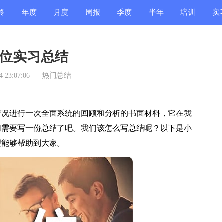
终
年度
月度
周报
季度
半年
培训
实
结
总结
总结
总结
总结
总结
总结
总
位实习总结
热门总结
 23:07:06
况进行一次全面系统的回顾和分析的书面材料，它在我
们需要写一份总结了吧。我们该怎么写总结呢？以下是小
望能够帮助到大家。