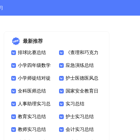
习
结
最新推荐
排球比赛总结
《查理和巧克力
小学四年级数学
工厂》读书心得体会
应急演练总结
知识点归纳总结
小学师徒结对徒
总结
护士医德医风总
弟总结
全科医师总结
结
国家安全教育日
人事助理实习总
主题总结
实习总结
结范文
教育实习总结
护士实习总结
教师实习总结
会计实习总结