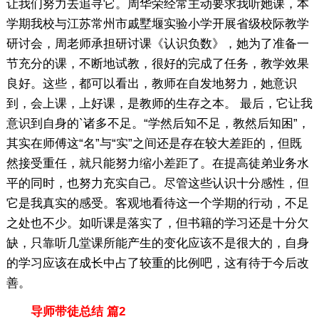
让我们努力去追寻它。周华荣经常主动要求我听她课，本
学期我校与江苏常州市戚墅堰实验小学开展省级校际教学
研讨会，周老师承担研讨课《认识负数》，她为了准备一
节充分的课，不断地试教，很好的完成了任务，教学效果
良好。这些，都可以看出，教师在自发地努力，她意识
到，会上课，上好课，是教师的生存之本。 最后，它让我
意识到自身的`诸多不足。“学然后知不足，教然后知困”，
其实在师傅这“名”与“实”之间还是存在较大差距的，但既
然接受重任，就只能努力缩小差距了。在提高徒弟业务水
平的同时，也努力充实自己。尽管这些认识十分感性，但
它是我真实的感受。客观地看待这一个学期的行动，不足
之处也不少。如听课是落实了，但书籍的学习还是十分欠
缺，只靠听几堂课所能产生的变化应该不是很大的，自身
的学习应该在成长中占了较重的比例吧，这有待于今后改
善。
导师带徒总结 篇2