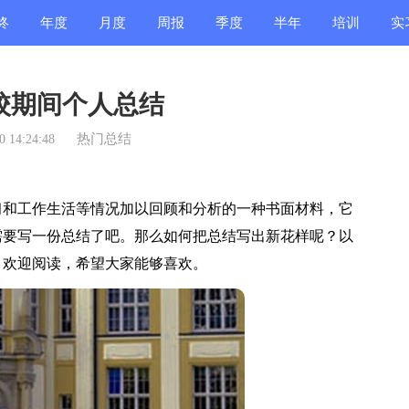
终
年度
月度
周报
季度
半年
培训
实
结
总结
总结
总结
总结
总结
总结
总
校期间个人总结
热门总结
 14:24:48
和工作生活等情况加以回顾和分析的一种书面材料，它
需要写一份总结了吧。那么如何把总结写出新花样呢？以
，欢迎阅读，希望大家能够喜欢。