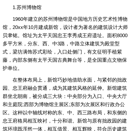
1.苏州博物馆
1960年建立的苏州博物馆是中国地方历史艺术性博物
馆，20xx年10月建成新馆，设计者为著名的建筑设计大师
贝聿铭。馆址为太平天国忠王李秀成王府遗址。面积8000
多平方米，分东、西、中3路，中路立体建筑为殿堂型
式，梁坊满饰苏式彩绘，入口处侧门，有文征明手植紫
藤，内部东侧有太平天国古典舞台等，是全国重点文物保
护单位。
在整体布局上，新馆巧妙地借助水面，与紧邻的拙政
园、忠王府融会贯通，成为其建筑风格的延伸。新馆建筑
群坐北朝南，被分成三大块：中央部分为入口、中央大厅
和主庭院;西部为博物馆主展区;东部为次展区和行政办公
区。这种以中轴线对称的东、中、西三路布局，和东侧的
忠王府格局相互映衬，十分和谐。新馆与原有拙政园的建
筑环境既浑然一体，相互借景、相互辉映，符合历史建筑