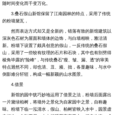
随时间变化而千变万化。
3.叠石假山新馆保留了江南园林的特点，采用了传统
的粉墙黛瓦，
然而表达方式却又是全新的，错落有致的新馆建筑以
深灰色石材为屋面和墙体的边饰，与白墙相映，雅洁清
新。粉墙下设置了颇具创意的假山，一反传统的叠石假
山，采用了一些较有纹理的石片和石块，其中也有剖劈得
棱角毕露的"险峰"，与传统叠石"瘦、皱、漏、透"的审美
特点迥然不同，却也清、丑、顽、拙，各显趣味，与水中
倒影难分轩轾，构成一幅新颖的山水图景。
4.借景
新馆的园中犹巧妙地运用了借景之法，粉墙后面露出
一片黛绿柏树，将墙外之景化为自家园中之景，自称趣
味。粉墙下临一泓清水，假山、柏树皆映入水中，园景虚