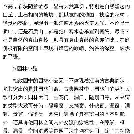
不高，石块随意散点，显得天然真切，特别是自然隆起的
山丘，土石相间的坡垅，配以宽阔的池面，扶疏的花树，
轻灵的亭桥，展现出一派江南水乡的秀美风光。不论是土
质山，还是石质山，都是把山容水态移置到庭院。尽管它
不是自然的真山真岭，却具有真山真岭的意趣韵味，在庭
院极有限的空间里表现出峰峦的峻峭、沟谷的深壑、坡垅
的平缓。
5.园林小品
拙政园中的园林小品无一不体现着江南的古典韵味，
尤其突出的是其园林门窗。古典园林中，园林门的类型大
致可分为：园林大门、垂花门、洞门、隔扇门等。园林窗
的类型大致可分为：隔扇窗、支摘窗、什锦窗、漏窗、洞
窗、景窗、假窗等。园林门窗除了具有实用的基本功能
外，还具有使园林空间内外交流的渗透性，在障景、框
景、漏景、空间渗透等造园手法中均有运用。除了其功能