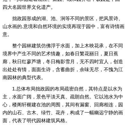
四大名园世界文化遗产。
拙政园形成的湖、池、涧等不同的景区，把风景诗、
山水画的.意境和自然环境的实境再现于园中，富有诗情画
意。
整个园林建筑仿佛浮于水面，加上木映花承，在不同
境界中产生不同的艺术情趣，如春日繁花丽日，夏日蕉
廊，秋日红蓼芦塘，冬日梅影雪月，无不四时宜人，创造
出处处有情，面面生诗，含蓄曲折，余味无尽，不愧为江
南园林的典型代表。
1.总体布局拙政园的布局疏密自然，其特点是以水为
主，水面广阔，景色平淡天真、疏朗自然。它以池水为中
心，楼阁轩榭建在池的周围，其间有漏窗、回廊相连，园
内的山石、古木、绿竹、花卉，构成了一幅幽远宁静的画
面，代表了明代园林建筑风格。