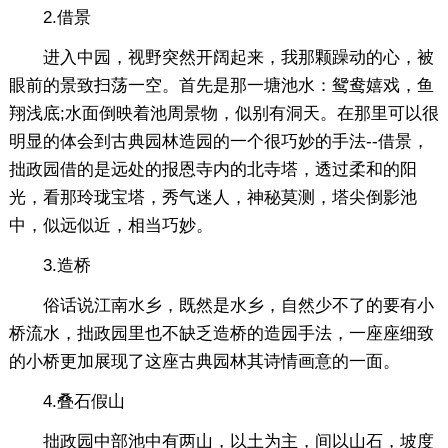
2.借景
进入中园，视野突然开阔起来，我那颗躁动的心，被
眼前的景致扫荡一空。首先是那一塘池水：鸳鸯嬉戏，鱼
翔浅底;水面倒映着池周景物，似别有洞天。在那里可以很
明显的体会到古典园林造园的一个很巧妙的手法--借景，
拙政园借的是远处的报恩寺内的北寺塔，透过柔和的阳
光，看那玲珑宝塔，秀气迷人，神秘莫测，塔尖倒影池
中，似远似近，相当巧妙。
3.造桥
俗话说江南水乡，既然是水乡，自然少不了的要有小
桥流水，拙政园里也不缺乏造桥的造园手法，一座座细致
的小桥更加展现了这座古典园林其诗情画意的一面。
4.叠石假山
拙政园中部池中有两山，以土为主，间以山石，坡度