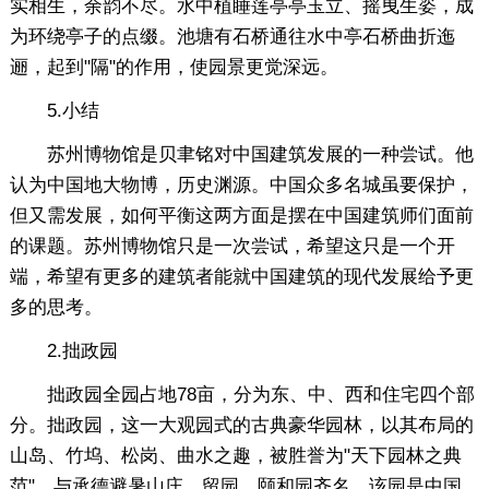
实相生，余韵不尽。水中植睡莲亭亭玉立、摇曳生姿，成
为环绕亭子的点缀。池塘有石桥通往水中亭石桥曲折迤
逦，起到"隔"的作用，使园景更觉深远。
5.小结
苏州博物馆是贝聿铭对中国建筑发展的一种尝试。他
认为中国地大物博，历史渊源。中国众多名城虽要保护，
但又需发展，如何平衡这两方面是摆在中国建筑师们面前
的课题。苏州博物馆只是一次尝试，希望这只是一个开
端，希望有更多的建筑者能就中国建筑的现代发展给予更
多的思考。
2.拙政园
拙政园全园占地78亩，分为东、中、西和住宅四个部
分。拙政园，这一大观园式的古典豪华园林，以其布局的
山岛、竹坞、松岗、曲水之趣，被胜誉为"天下园林之典
范"。与承德避暑山庄、留园、颐和园齐名，该园是中国