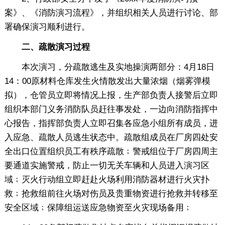
案》、《消防演习流程》，并组织相关人员进行讨论、部
署确保演习顺利进行。
二、疏散演习过程
本次演习，分疏散逃生及实地操演两部分：4月18日
14：00原材料仓库发生火情散发出大量浓烟（烟雾弹模
拟），仓管员立即将情况上报，生产部负责人接警后立即
组织本部门义务消防队员赶往事发处，一边向消防指挥中
心报告，指挥部负责人立即召集各应急小组所有成员，进
入应急、疏散人员逃生状态中。疏散组成员在厂房四处安
全出口位置组织员工有秩序疏散﹔警戒组位于厂房四周主
要通道实施警戒，防止一切无关车辆和人员进入演习区
域﹔灭火行动组立即赶赴火场利用消防器材进行火灾扑
救﹔抢救组前往火场对伤员及贵重物资进行抢救并转移至
安全区域﹔保障组运送应急物资至火灾现场备用﹔