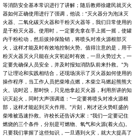
等消防安全基本常识进行了讲解；随后教师徐建民就灭火
器如何正确使用进行了强调，他说：“灭火器分为泡沫灭
火器、二氧化碳灭火器和干粉灭火器等，我们日常使用的
是干粉灭火器。使用时，一定要先拿在手上摇一摇，使罐
内干粉松动，然后拔掉保险销，将喷头对准火源根部灭
火，这样才能及时有效地控制火势。值得注意的是，用干
粉灭火器灭火只能在火灾初起时有效，一旦火势过大，一
定要先确保人员安全，并及时报知消防队前来扑救。”为
了让理论和实践相结合，还现场演示了灭火器如何使用的
操作程序，当工作人员把柴堆点燃，木柴立马燃起熊熊大
火。说时迟，那时快，只见他拿起灭火器，利用所讲的知
识灭起火，同时大声强调道：“一定要将喷头对准火源根
部，这样才能起到灭火作用。”片刻，刚才还火势旺盛的
柴堆被迅速扑救。许校长还告诉大家：“我们一定要记住
燃烧的三个条件，分别是可燃物、氧气和火源(着火点)。
只要我们掌握了这些知识，一旦遇到火灾，就大大提高了