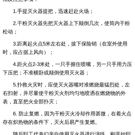
1.手提灭火器提把，迅速赶赴火场；
2.干粉灭火器先把灭火器上下颠倒几次，使筒内干粉
松动；
3.距离起火点5米左右处，拔下保险销（在室外使用
时，应占据上风向）；
4.距火点2-3米处，一只手握住喷嘴，另一只手用力压
下压把；不准横卧或颠倒使用灭火器；
5.扑救火灾时，应使灭火器嘴对准燃烧最猛烈处，左
右扫射，并尽量使干粉灭火剂均匀地喷洒在燃烧物的外
表，直至把火全部扑灭；
6. 防止复燃，因为干粉灭火冷却作用甚微，在着火点
存在炽热物的条件下，灭火后易产生复燃。
随后职工代表们亲自使用灭火器进行演练，刚开始职