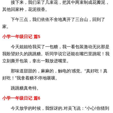
接下来，我们采了几束花，把其中两束制成花瓣泥，
其他回家种，花泥很香。
下午三点，我们依依不舍地离开了三台山，回到了
家。
小学一年级日记 篇5
今天姐姐给我买了一包糖，我一看包装激动无比那是
我盼望好久的跳跳糖。听同学说它还能在嘴巴里跳呢！我
立刻撕开包装，拿出一颗放进嘴里。
那味道甜甜的，麻麻的，触电的'感觉。“真好吃！真
好吃！”我拿着糖不停地嚷嚷。
跳跳糖真奇特。
小学一年级日记 篇6
今天放学的时候，我惊讶的.对吴飞说：“小心!你猜到