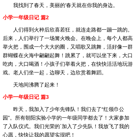
我找到了春天，美丽的'春天就在你我的身边。
小学一年级日记 篇2
人们得到火种后欣喜若狂，就连走路都一蹦一跳的。
后来，人们举行了一场篝火晚会。在晚会上，每个人都高
举火把，围成一个大大的圈，又唱歌又跳舞，活好像一群
群蝴蝶在火海中翩翩起舞！跳累了，就可以坐下来，大口
吃肉，大口喝酒！小孩子们举着火把，在快快活活地玩游
戏。老人们坐一起，边聊天，边欣赏着舞蹈。
天地间沸腾了起来！
小学一年级日记 篇3
昨天，我加入了少年先锋队！我们去了“红领巾公
园”。所有朝阳实验小学的一年级同学都去了！大家参加
了入队仪式。我们光荣的`加入了少先队！我放飞了我的
心愿，快快让我的愿望实现吧！