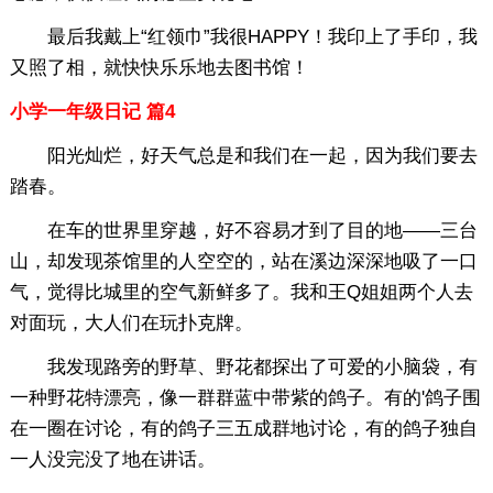
最后我戴上“红领巾”我很HAPPY！我印上了手印，我
又照了相，就快快乐乐地去图书馆！
小学一年级日记 篇4
阳光灿烂，好天气总是和我们在一起，因为我们要去
踏春。
在车的世界里穿越，好不容易才到了目的地——三台
山，却发现茶馆里的人空空的，站在溪边深深地吸了一口
气，觉得比城里的空气新鲜多了。我和王Q姐姐两个人去
对面玩，大人们在玩扑克牌。
我发现路旁的野草、野花都探出了可爱的小脑袋，有
一种野花特漂亮，像一群群蓝中带紫的鸽子。有的'鸽子围
在一圈在讨论，有的鸽子三五成群地讨论，有的鸽子独自
一人没完没了地在讲话。