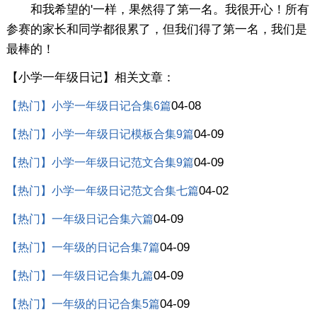
和我希望的'一样，果然得了第一名。我很开心！所有
参赛的家长和同学都很累了，但我们得了第一名，我们是
最棒的！
【小学一年级日记】相关文章：
04-08
【热门】小学一年级日记合集6篇
04-09
【热门】小学一年级日记模板合集9篇
04-09
【热门】小学一年级日记范文合集9篇
04-02
【热门】小学一年级日记范文合集七篇
04-09
【热门】一年级日记合集六篇
04-09
【热门】一年级的日记合集7篇
04-09
【热门】一年级日记合集九篇
04-09
【热门】一年级的日记合集5篇