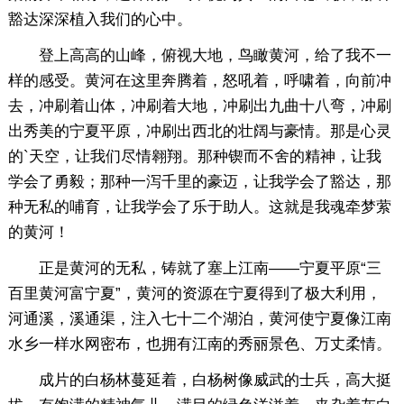
豁达深深植入我们的心中。
登上高高的山峰，俯视大地，鸟瞰黄河，给了我不一
样的感受。黄河在这里奔腾着，怒吼着，呼啸着，向前冲
去，冲刷着山体，冲刷着大地，冲刷出九曲十八弯，冲刷
出秀美的宁夏平原，冲刷出西北的壮阔与豪情。那是心灵
的`天空，让我们尽情翱翔。那种锲而不舍的精神，让我
学会了勇毅；那种一泻千里的豪迈，让我学会了豁达，那
种无私的哺育，让我学会了乐于助人。这就是我魂牵梦萦
的黄河！
正是黄河的无私，铸就了塞上江南——宁夏平原“三
百里黄河富宁夏”，黄河的资源在宁夏得到了极大利用，
河通溪，溪通渠，注入七十二个湖泊，黄河使宁夏像江南
水乡一样水网密布，也拥有江南的秀丽景色、万丈柔情。
成片的白杨林蔓延着，白杨树像威武的士兵，高大挺