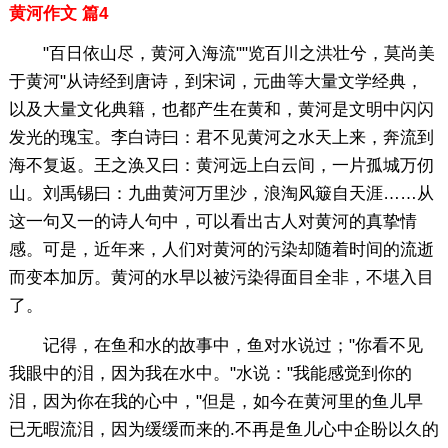
黄河作文 篇4
"百日依山尽，黄河入海流""览百川之洪壮兮，莫尚美
于黄河"从诗经到唐诗，到宋词，元曲等大量文学经典，
以及大量文化典籍，也都产生在黄和，黄河是文明中闪闪
发光的瑰宝。李白诗曰：君不见黄河之水天上来，奔流到
海不复返。王之涣又曰：黄河远上白云间，一片孤城万仞
山。刘禹锡曰：九曲黄河万里沙，浪淘风簸自天涯……从
这一句又一的诗人句中，可以看出古人对黄河的真挚情
感。可是，近年来，人们对黄河的污染却随着时间的流逝
而变本加厉。黄河的水早以被污染得面目全非，不堪入目
了。
记得，在鱼和水的故事中，鱼对水说过；"你看不见
我眼中的泪，因为我在水中。"水说："我能感觉到你的
泪，因为你在我的心中，"但是，如今在黄河里的鱼儿早
已无暇流泪，因为缓缓而来的.不再是鱼儿心中企盼以久的