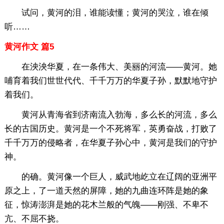
试问，黄河的泪，谁能读懂；黄河的哭泣，谁在倾
听……
黄河作文 篇5
在泱泱华夏，在一条伟大、美丽的河流——黄河。她
哺育着我们世世代代、千千万万的华夏子孙，默默地守护
着我们。
黄河从青海省到济南流入勃海，多么长的河流，多么
长的古国历史。黄河是一个不死将军，英勇奋战，打败了
千千万万的侵略者，在华夏子孙心中，黄河是我们的守护
神。
的确。黄河像一个巨人，威武地屹立在辽阔的亚洲平
原之上，了一道天然的屏障，她的九曲连环阵是她的象
征，惊涛澎湃是她的花木兰般的气魄——刚强、不卑不
亢、不屈不挠。