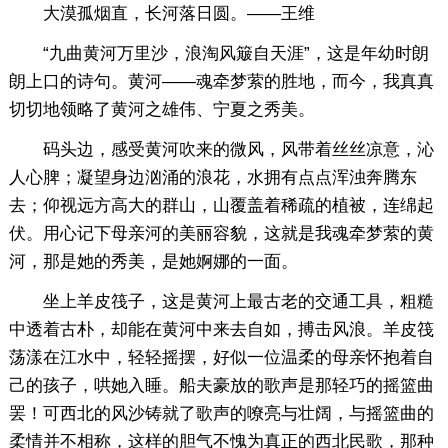
大漠孤烟直，长河落日圆。——王维
“九曲黄河万里沙，浪淘风簸自天涯”，这是年幼时朗
朗上口的诗句。黄河——魂牵梦萦的胜地，而今，我真真
切切地领略了黄河之雄伟、宁夏之秀美。
码头边，感受黄河吹来的微风，风带着丝丝凉意，沁
人心脾；凝望身边汹涌的浪花，水拥有点点浑浊奔腾东
去；仰视远方高大的群山，山覆盖着稀疏的植被，连绵起
伏。用心记下母亲河的美丽容貌，这就是我魂牵梦萦的黄
河，那是她的秀美，是她婀娜的一面。
坐上羊皮筏子，这是黄河上最古老的交通工具，粗糙
中透着古朴，却能在黄河中来去自如，搏击风浪。羊皮筏
荡漾在江水中，轻轻摇摆，好似一位温柔的母亲怀抱着自
己的孩子，哄她入睡。船夫豪放的歌声是那轻巧的摇篮曲
罢！可西北的风沙铸就了歌声的嘹亮与壮阔，与摇篮曲的
柔情并不相称，这样的胆气不愧为真正的西北民歌，那种