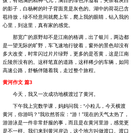
拔，有饱满的精神气儿，满目的绿色洋溢着，夹杂着灰白
的影子，白杨树的叶子背面竟是灰色的。湖中的荷花已含
苞待放，绿不经意间就爬上车，爬上我的眼睛，钻入我的
心里，到这里，真有家的感觉。
那宽广的原野却不是江南的格调，出了银川，两边都
是一望无际的旷野，车飞速地行驶着，窗外的景色却没有
多大改变，时常闪过片片绿野，更多的是苍黄，这是江南
丘陵所没有的。这样笔直的道路，这样稀少的车辆，如同
高速公路，舒畅伴随着我，走过整个旅程。
黄河作文 篇3
今天，我又一次成功地横渡过了黄河。
下午我上完数学课，妈妈问我：“小粒儿，今天横渡
黄河，你游吗？”我欣然答应：“游！”现在的天气太热了，
游游泳是一件非常舒服的事，而且是在黄河里游，感觉更
是不一样。我们来到黄河岸边，这个地方叫做渡口。渡口