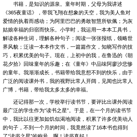
书籍，是知识的源泉。童年时期，父母为我讲述
《365夜童话》，带我飞翔在想象的天空，我为美人鱼对
爱情的执着而感动；为阿里巴巴的勇敢智慧所钦佩；为灰
姑娘幸福的归宿而快乐。小学时，我运用一本本工具书，
解读各种生词，理解各种句子；阅读一张张报纸，领略世
界风貌；泛读一本本作文书，一篇篇作文，知晓写作的技
巧，积累优美的句子。现在，上初中的我，在鲁迅的《朝
花夕拾》回味童年的乐趣；在《童年》中品味阿廖沙悲惨
的童年。我渐渐成长，书籍带给我意想不到的快乐，由于
广泛的阅读课外书，我的视野比常人开阔，见闻也比常人
广博，书籍，带给我太多太多的幸福。
还记得那一次，学校举行读书节，要评比出课外阅读
最广泛的学生作为“读书之星”。于是，在一个月的读书节
中，我比以往更加如饥似渴地阅读，积累了许多优美动人
的句子，不到一个月的时间，我竟然读了16本书也得到
了“读书之星”的称号。啊！读书真好！