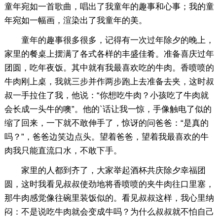
童年宛如一首歌曲，唱出了我童年的趣事和心事；我的童
年宛如一幅画，渲染出了我童年的美。
童年的趣事很多很多，记得有一次过年除夕的晚上，
家里的餐桌上摆满了各式各样的丰盛佳肴。准备喜庆过年
团圆，吃年夜饭。其中就有我最喜欢吃的牛肉。香喷喷的
牛肉刚上桌，我就三步并作两步跑上去准备去夹，这时叔
叔一手拉住了我，他说：“你想吃牛肉？小孩吃了牛肉就
会长成一头牛的噢”。他的`话让我一惊，手像触电了似的
缩了回来，一下就不敢伸手了，惊讶的问爸爸：“是真的
吗？”，爸爸边笑边点头。望着爸爸，望着我最喜欢的牛
肉我只能直流口水，不敢下手。
家里的人都到齐了，大家举起酒杯共庆除夕幸福团
圆，这时我看见叔叔使劲地将香喷喷的夹牛肉往口里塞，
那牛肉感觉像往碗里装饭似的。看见叔叔这样，我心里纳
闷：不是说吃牛肉就会变成牛吗？为什么叔叔就不怕自己