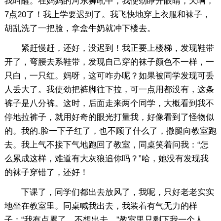
我叫醒。在妈妈的河东狮吼中，我使劲睁开眼睛，天啊，
7点20了！我上学要迟到了。我飞快地穿上衣服和袜子，
胡乱洗了一把脸，拿盒牛奶就冲下楼去。
紧赶慢赶，还好，没迟到！我正要上楼梯，发现鞋带
开了，弯腰去系鞋带，发现自己穿的袜子颜色不一样，一
只白，一只红。妈呀，这可咋办呢？如果被同学发现可丢
人丢大了。我使劲把裤脚往下拉，可一点用都没有，这条
裤子是八分裤。这时，后面走来两个同学，大概看到我不
停地拉裤子，就用好奇的眼光打量我，好像看到了怪物似
的。我的.脸一下子红了，也不顾了什么了，撒腿向教室跑
去。我上气不接下气地跑回了教室，同桌笑着问我：“怎
么累成这样，难道有大灰狼追你吗？”哈，她没有发现我
的袜子穿错了，还好！
下课了，同学们都出去放风了，我呢，只好老老实实
地坐在教室里。同桌喊我出去，我装着有气无力的样
子：“我有点累了，不想出去。”教室里只剩下我一个人