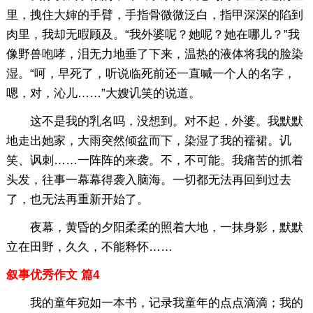
里，拽住大婶的手臂，手指骨微微泛白，指甲深深的陷到
肉里，我却无暇顾及。“我外婆呢？她呢？她在哪儿？”我
像野兽咆哮，泪无力地垂了下来，温热的液体将我的脸染
湿。“呵，早死了，听说临死前还一直喊一个人的名字，
嗯，对，沁儿……”大嫂讥笑的说道。
这不是我的乳名吗，没想到。对不起，外婆。我默默
地走出她家，大雨突然倾盆而下，染湿了我的襦裙。讥
笑、讽刺……一阵阵的来袭。不，不可能。我痛苦的抓着
头发，往事一幕幕得袭入脑海。一切都无法再回到过去
了，也无法再重新开始了。
夜幕，黄昏的夕阳柔柔的照着大地，一抹身影，默默
立在田野，久久，不能释怀……
叙事优秀作文 篇4
我的童年宛如一本书，记录我童年的点点滴滴；我的