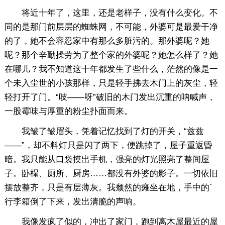
将近十年了，这里，还是老样子，没有什么变化。不
同的是那门前层层的蜘蛛网，不可能，外婆可是最爱干净
的了，她不会容忍家中有那么多脏污的。那外婆呢？她
呢？那个辛勤操劳为了整个家的外婆呢？她怎么样了？她
在哪儿？我不知道这十年都发生了些什么，茫然的像是一
个未入尘世的小孩那样，只是轻手拂去木门上的灰尘，轻
轻打开了门。“吱——呀”破旧的木门发出沉重的呐喊声，
一股霉味与厚重的粉尘扑面而来。
我皱了皱眉头，凭着记忆找到了灯的开关，“兹兹
——”，却不料灯只是闪了两下，便跳掉了，屋子重返昏
暗。我只能从口袋摸出手机，强亮的灯光照亮了整间屋
子。卧榻、厕所、厨房……都没有外婆的影子。一切依旧
摆放整齐，只是有层薄灰。我颓然的瘫坐在地，手中的`
行李箱倒了下来，发出清脆的声响。
我像发疯了似的，冲出了家门，跑到离木屋最近的屋