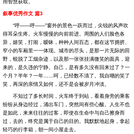
用智慧获取。
叙事优秀作文 篇3
“呼——呼——”窗外的景色一跃而过，尖锐的风声吹
得耳朵生疼。火车慢慢的向前前进。周围的人们脸色各
异，嬉笑，打闹，暧昧，种种人间百态，都在这节拥挤、
窄小的车厢里一一体现。城市的尽头，是那一片无际的田
野，蜕脱了工烟杂迹，以及那一张张挂满微笑的面具，迎
来的，是久违的宁静。自己，是有多久没有回来过了？一
个月？半年？一年……呵，已经数不清了。我自嘲的笑了
笑，再深的亲情又如何，还不是会被岁月冲淡。
不知过了多长时间，火车终于到站，看着身旁的乘客
纷纷从身边经过，涌出车门，突然间有些心酸。人生不也
是如此，来来往往的过客，即使在生命中与自己擦身而
过，去的，终究是属于自己的目的。我默默地起身，拿起
轻巧的行李箱，朝一间小屋走去。