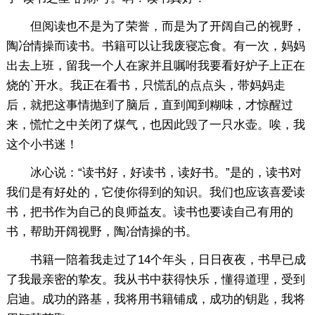
但阅读也不是为了荣誉，而是为了开阔自己的视野，
陶冶情操而读书。书籍可以让我废寝忘食。有一次，妈妈
出去上班，留我一个人在家并且嘱咐我要看好炉子上正在
烧的`开水。我正在看书，只慌乱的点点头，带妈妈走
后，就把这事情抛到了脑后，直到闻到糊味，才惊醒过
来，慌忙之中关闭了煤气，也因此毁了一只水壶。唉，我
这个小书迷！
冰心说：“读书好，好读书，读好书。”是的，读书对
我们是有好处的，它使你得到的知识。我们也应该喜爱读
书，把书作为自己的良师益友。读书也要读自己有用的
书，帮助开阔视野，陶冶情操的书。
书籍一陪着我走过了14个年头，日日夜夜，书早已成
了我最亲密的挚友。我从书中获得快乐，懂得道理，受到
启迪。成功的路基，我将用书籍铺成，成功的钥匙，我将