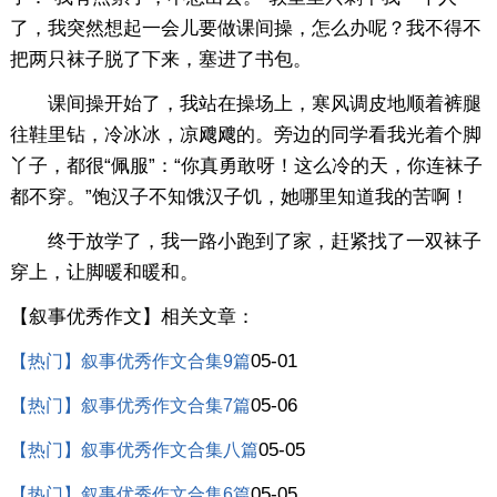
了，我突然想起一会儿要做课间操，怎么办呢？我不得不
把两只袜子脱了下来，塞进了书包。
课间操开始了，我站在操场上，寒风调皮地顺着裤腿
往鞋里钻，冷冰冰，凉飕飕的。旁边的同学看我光着个脚
丫子，都很“佩服”：“你真勇敢呀！这么冷的天，你连袜子
都不穿。”饱汉子不知饿汉子饥，她哪里知道我的苦啊！
终于放学了，我一路小跑到了家，赶紧找了一双袜子
穿上，让脚暖和暖和。
【叙事优秀作文】相关文章：
05-01
【热门】叙事优秀作文合集9篇
05-06
【热门】叙事优秀作文合集7篇
05-05
【热门】叙事优秀作文合集八篇
05-05
【热门】叙事优秀作文合集6篇