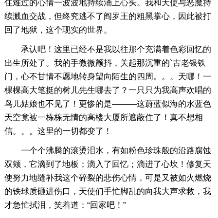
住难过的心情一波波地持续涌上心头。我和天使与恶魔持
续溅血交战，但终究逃不了阎罗王的粗黑掌心，因此被打
回了地狱，这个现实的世界。
承认吧！这里已经不是我以往那个充满着色彩回忆的
出生所处了。我的手微微颤抖，关起那沉重的`古老银铁
门，心不甘情不愿地转身望向陌生的四周。。。天哪！一
棵棵高大笔挺的树儿先生哪去了？一只只为我高声欢唱的
鸟儿姑娘也不见了！更惨的是———这蔚蓝似海的水蓝色
天空竟被一栋栋无情的高楼大厦所遮蔽住了！真不想相
信。。。这里的一切都变了！
一个个沸腾的滚烫泪水，有如粉色珍珠般的沿路腐蚀
双颊，它滴到了地板；滴入了回忆；滴进了心坎！修复天
使努力地缝补我这个碎裂的悲伤心情，可是又被如火燃烧
的铁球质砸进伤口，天使们手忙脚乱的向我大声求救，我
才急忙拭泪，笑着道：“回家吧！”