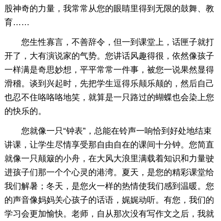
股神奇的力量，我常常从您的眼睛里得到无限的鼓舞、教
育……
您生性寡言，不善辞令，但一到课堂上，话匣子就打
开了，大有演说家的气势。您讲话风趣得很，依然像孩子
一样满是奇思妙想，平平常常一件事，被您一说果然显得
滑稽。谈到兴起时，先把学生逗得乐颠乐颠的，然后自己
也忍不住咯咯咯地笑，就算是一只路过的蝴蝶也会染上您
的快乐的。
您就像一只“钟表”，总能在铃声一响恰到好处地结束
讲课，让学生尽情享受那自由自在的课间十分钟。您简直
就像一只颠簸的小舟，在大风大浪里满载着知识和力量驶
进孩子们那一个个心灵的港湾。夏天，是您的精彩课堂给
我们解暑；冬天，是您火一样的热情使我们感到温暖。您
的声音像妈妈关心孩子的话语，娓娓动听。有您，我们的
学习会更加愉快。老师，自从那次没有写作文之后，我就