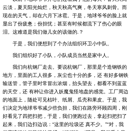
云淡，夏天阳光灿烂，秋天秋高气爽，冬天寒风刺骨。而
现在的天气，却在六月下冰雹。于是，地球爷爷的脸上就
显出了份疲惫；份担忧；甚至有时候都流下了伤心的眼
泪。这难道是我们做儿女的该做的.？
于是，我们便想到了个办法组织环卫小中队。
我们组织好了小队，小队成员当然是家中人。
我们向杭钢厂走去。要说杭钢厂，那里是个造钢铁的
地方，里面的工人很多，灰尘也十分的多，还 有好多钢铁
输送管，管子里时常冒出浓烟，抬头望去，都看不到蓝蓝
的天空，还 有种让你进入妖魔鬼怪地盘的感觉。工厂周边
的地面上，随处可见枯叶、纸屑、瓜壳和果皮。于是，我
们决定为地球爷爷减少些负担，我们在路旁环顾四周，刚
好看见了四把扫把，于是，我们便跑过去，拿起扫把扫了
起来，我们边扫边说：“这里的垃圾还 真不少。”“对，我