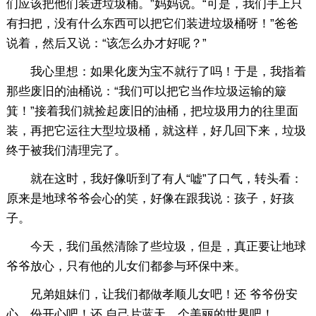
们应该把他们装进垃圾桶。”妈妈说。“可是，我们手上只
有扫把，没有什么东西可以把它们装进垃圾桶呀！”爸爸
说着，然后又说：“该怎么办才好呢？”
我心里想：如果化废为宝不就行了吗！于是，我指着
那些废旧的油桶说：“我们可以把它当作垃圾运输的簸
箕！”接着我们就捡起废旧的油桶，把垃圾用力的往里面
装，再把它运往大型垃圾桶，就这样，好几回下来，垃圾
终于被我们清理完了。
就在这时，我好像听到了有人“嘘”了口气，转头看：
原来是地球爷爷会心的笑，好像在跟我说：孩子，好孩
子。
今天，我们虽然清除了些垃圾，但是，真正要让地球
爷爷放心，只有他的儿女们都参与环保中来。
兄弟姐妹们，让我们都做孝顺儿女吧！还 爷爷份安
心，份开心吧！还 自己片蓝天，个美丽的世界吧！