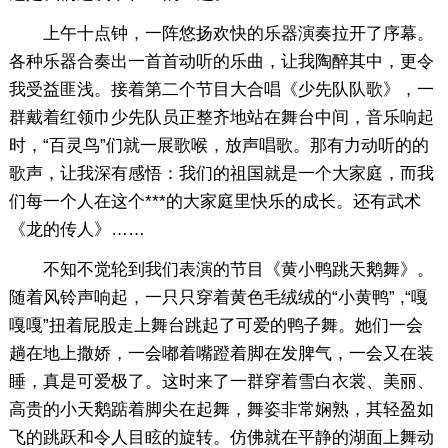
上午十点钟，一阵悠扬欢快的乐器演奏拉开了序幕。
各种乐器合奏出一首首动听的乐曲，让我陶醉其中，更令
我受益匪浅。接着第二个节目大合唱《少先队队歌》，一
群戴着红领巾少先队员正整齐地站在舞台中间，音乐响起
时，“百灵鸟”们就一展歌喉，放声唱歌。那有力动听的的
歌声，让我深有感悟：我们的祖国就是一个大家庭，而我
们每一个人在这个***的大家庭里快乐的成长。还有武术
《龙的传人》……
不知不觉轮到我们表演的节目《黄小鸭跳天鹅舞》。
随着风铃声响起，一只只穿着黄色毛绒绒的“小黄鸭” ,“嘎
嘎嘎”扭着屁股走上舞台跳起了可爱的鸭子舞。她们一会
趟在地上撒娇，一会嘟着嘴蹬着脚在发脾气，一会又在装
睡，真是可爱极了。这时来了一群穿着雪白衣裳、美丽、
高贵的小天鹅踮着脚尖在起舞，舞姿非常娴熟，其轻盈如
飞的跳跃和令人目眩的旋转。仿佛就在平静的湖面上舞动