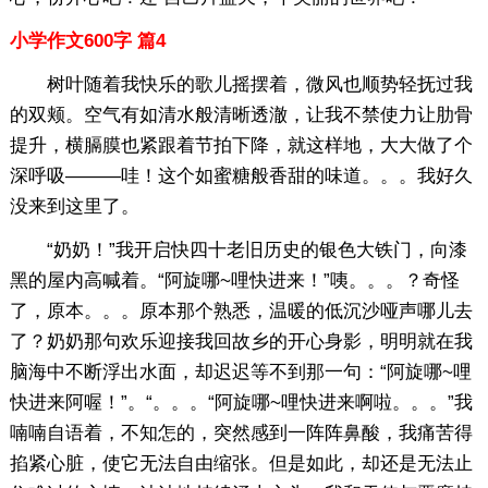
小学作文600字 篇4
树叶随着我快乐的歌儿摇摆着，微风也顺势轻抚过我
的双颊。空气有如清水般清晰透澈，让我不禁使力让肋骨
提升，横膈膜也紧跟着节拍下降，就这样地，大大做了个
深呼吸———哇！这个如蜜糖般香甜的味道。。。我好久
没来到这里了。
“奶奶！”我开启快四十老旧历史的银色大铁门，向漆
黑的屋内高喊着。“阿旋哪~哩快进来！”咦。。。？奇怪
了，原本。。。原本那个熟悉，温暖的低沉沙哑声哪儿去
了？奶奶那句欢乐迎接我回故乡的开心身影，明明就在我
脑海中不断浮出水面，却迟迟等不到那一句：“阿旋哪~哩
快进来阿喔！”。“。。。“阿旋哪~哩快进来啊啦。。。”我
喃喃自语着，不知怎的，突然感到一阵阵鼻酸，我痛苦得
掐紧心脏，使它无法自由缩张。但是如此，却还是无法止