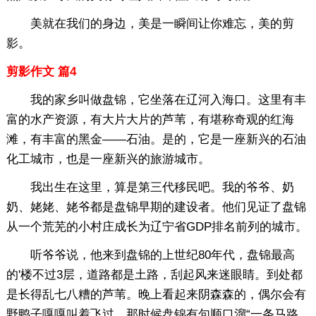
美就在我们的身边，美是一瞬间让你难忘，美的剪
影。
剪影作文 篇4
我的家乡叫做盘锦，它坐落在辽河入海口。这里有丰
富的水产资源，有大片大片的芦苇，有堪称奇观的红海
滩，有丰富的黑金——石油。是的，它是一座新兴的石油
化工城市，也是一座新兴的旅游城市。
我出生在这里，算是第三代移民吧。我的爷爷、奶
奶、姥姥、姥爷都是盘锦早期的建设者。他们见证了盘锦
从一个荒芜的小村庄成长为辽宁省GDP排名前列的城市。
听爷爷说，他来到盘锦的上世纪80年代，盘锦最高
的'楼不过3层，道路都是土路，刮起风来迷眼睛。到处都
是长得乱七八糟的芦苇。晚上看起来阴森森的，偶尔会有
野鸭子嘎嘎叫着飞过。那时候盘锦有句顺口溜“一条马路