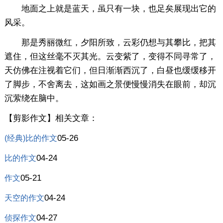
地面之上就是蓝天，虽只有一块，也足矣展现出它的
风采。
那是秀丽微红，夕阳所致，云彩仍想与其攀比，把其
遮住，但这丝毫不灭其光。云变紫了，变得不同寻常了，
天仿佛在注视着它们，但日渐渐西沉了，白昼也缓缓移开
了脚步，不舍离去，这如画之景便慢慢消失在眼前，却沉
沉萦绕在脑中。
【剪影作文】相关文章：
05-26
(经典)比的作文
04-24
比的作文
05-21
作文
04-24
天空的作文
04-27
侦探作文