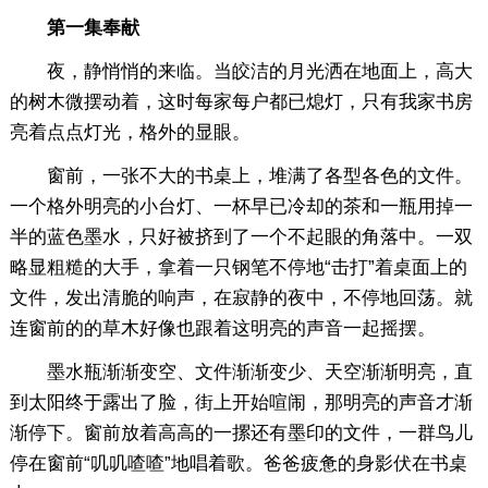
第一集奉献
夜，静悄悄的来临。当皎洁的月光洒在地面上，高大
的树木微摆动着，这时每家每户都已熄灯，只有我家书房
亮着点点灯光，格外的显眼。
窗前，一张不大的书桌上，堆满了各型各色的文件。
一个格外明亮的小台灯、一杯早已冷却的茶和一瓶用掉一
半的蓝色墨水，只好被挤到了一个不起眼的角落中。一双
略显粗糙的大手，拿着一只钢笔不停地“击打”着桌面上的
文件，发出清脆的响声，在寂静的夜中，不停地回荡。就
连窗前的的草木好像也跟着这明亮的声音一起摇摆。
墨水瓶渐渐变空、文件渐渐变少、天空渐渐明亮，直
到太阳终于露出了脸，街上开始喧闹，那明亮的声音才渐
渐停下。窗前放着高高的一摞还有墨印的文件，一群鸟儿
停在窗前“叽叽喳喳”地唱着歌。爸爸疲惫的身影伏在书桌