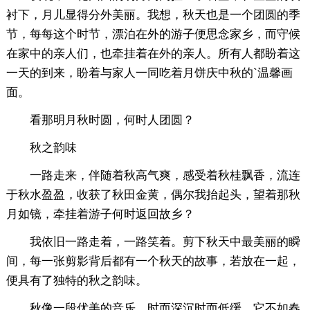
衬下，月儿显得分外美丽。我想，秋天也是一个团圆的季
节，每每这个时节，漂泊在外的游子便思念家乡，而守候
在家中的亲人们，也牵挂着在外的亲人。所有人都盼着这
一天的到来，盼着与家人一同吃着月饼庆中秋的`温馨画
面。
看那明月秋时圆，何时人团圆？
秋之韵味
一路走来，伴随着秋高气爽，感受着秋桂飘香，流连
于秋水盈盈，收获了秋田金黄，偶尔我抬起头，望着那秋
月如镜，牵挂着游子何时返回故乡？
我依旧一路走着，一路笑着。剪下秋天中最美丽的瞬
间，每一张剪影背后都有一个秋天的故事，若放在一起，
便具有了独特的秋之韵味。
秋像一段优美的音乐，时而深沉时而低缓。它不如春