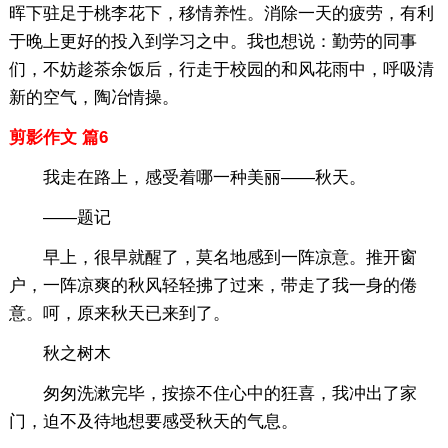
晖下驻足于桃李花下，移情养性。消除一天的疲劳，有利
于晚上更好的投入到学习之中。我也想说：勤劳的同事
们，不妨趁茶余饭后，行走于校园的和风花雨中，呼吸清
新的空气，陶冶情操。
剪影作文 篇6
我走在路上，感受着哪一种美丽——秋天。
——题记
早上，很早就醒了，莫名地感到一阵凉意。推开窗
户，一阵凉爽的秋风轻轻拂了过来，带走了我一身的倦
意。呵，原来秋天已来到了。
秋之树木
匆匆洗漱完毕，按捺不住心中的狂喜，我冲出了家
门，迫不及待地想要感受秋天的气息。