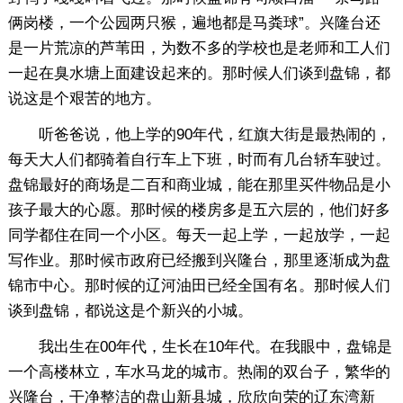
俩岗楼，一个公园两只猴，遍地都是马粪球”。兴隆台还
是一片荒凉的芦苇田，为数不多的学校也是老师和工人们
一起在臭水塘上面建设起来的。那时候人们谈到盘锦，都
说这是个艰苦的地方。
听爸爸说，他上学的90年代，红旗大街是最热闹的，
每天大人们都骑着自行车上下班，时而有几台轿车驶过。
盘锦最好的商场是二百和商业城，能在那里买件物品是小
孩子最大的心愿。那时候的楼房多是五六层的，他们好多
同学都住在同一个小区。每天一起上学，一起放学，一起
写作业。那时候市政府已经搬到兴隆台，那里逐渐成为盘
锦市中心。那时候的辽河油田已经全国有名。那时候人们
谈到盘锦，都说这是个新兴的小城。
我出生在00年代，生长在10年代。在我眼中，盘锦是
一个高楼林立，车水马龙的城市。热闹的双台子，繁华的
兴隆台，干净整洁的盘山新县城，欣欣向荣的辽东湾新