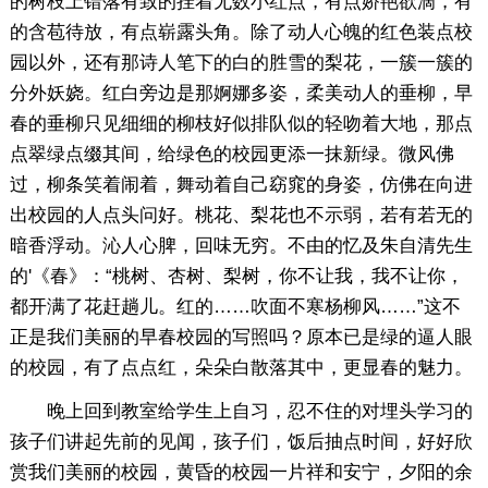
的树枝上错落有致的挂着无数小红点，有点娇艳欲滴，有
的含苞待放，有点崭露头角。除了动人心魄的红色装点校
园以外，还有那诗人笔下的白的胜雪的梨花，一簇一簇的
分外妖娆。红白旁边是那婀娜多姿，柔美动人的垂柳，早
春的垂柳只见细细的柳枝好似排队似的轻吻着大地，那点
点翠绿点缀其间，给绿色的校园更添一抹新绿。微风佛
过，柳条笑着闹着，舞动着自己窈窕的身姿，仿佛在向进
出校园的人点头问好。桃花、梨花也不示弱，若有若无的
暗香浮动。沁人心脾，回味无穷。不由的忆及朱自清先生
的'《春》：“桃树、杏树、梨树，你不让我，我不让你，
都开满了花赶趟儿。红的……吹面不寒杨柳风……”这不
正是我们美丽的早春校园的写照吗？原本已是绿的逼人眼
的校园，有了点点红，朵朵白散落其中，更显春的魅力。
晚上回到教室给学生上自习，忍不住的对埋头学习的
孩子们讲起先前的见闻，孩子们，饭后抽点时间，好好欣
赏我们美丽的校园，黄昏的校园一片祥和安宁，夕阳的余