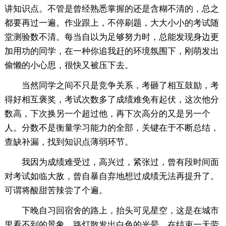
讲知识点。不管是曾经熟悉掌握的还是含糊不清的，总之
都要再过一遍。作业跟上，不停刷题，大大小小的考试随
堂测验数不清。每当自以为足够努力时，总能发现身边更
加用功的同学，在一种你追我赶的环境氛围下，刚萌发出
偷懒的小心思，很快又被压下去。
当然同学之间不只是竞争关系，考砸了相互鼓励，考
得好相互褒奖，考试次数多了成绩难免有起伏，这次他分
数高，下次换另一个超过他，再下次高分的又是另一个
人。分数不是衡量学习能力的全部，关键在于不断总结，
查缺补漏，找到知识点薄弱环节。
我因为成绩难受过，高兴过，紧张过，曾有段时间面
对考试如临大敌，曾自暴自弃地想过成绩无法再提升了。
可谓将酸甜苦辣尝了个遍。
下晚自习回宿舍的路上，抬头可见星空，这是在城市
里看不到的景象。路灯散发出白色的光晕，在结束一天劳