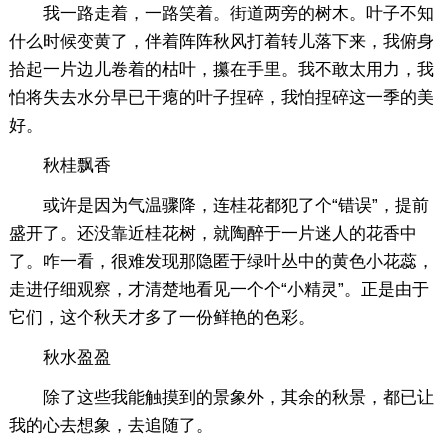
我一路走着，一路笑着。街道两旁的树木。叶子不知
什么时候变黄了，伴着阵阵秋风打着转儿落下来，我俯身
拾起一片边儿卷着的枯叶，攥在手里。我不敢太用力，我
怕将失去水分早已干瘪的叶子捏碎，我怕捏碎这一季的美
好。
秋桂飘香
或许是因为气温骤降，连桂花都犯了个“错误”，提前
盛开了。还没靠近桂花树，就陶醉于一片迷人的花香中
了。咋一看，很难发现那隐匿于绿叶丛中的黄色小花蕊，
走进仔细观察，才清楚地看见一个个“小精灵”。正是由于
它们，这个秋天才多了一份鲜艳的色彩。
秋水盈盈
除了这些我能触摸到的景象外，其余的秋景，都已让
我的心去想象，去追随了。