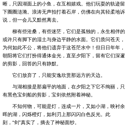
晰，只因湖面上的小鱼，在互相嬉戏。他们玩耍的轨迹留
下圈圈涟漪。浪涛无声拍打着石岸，仿佛在向其轻柔地诉
说，但一会儿又黯然离去。
柳有些沧桑，有些迷茫，它们是孤独的，永生相伴的
或许只有脚下的湿土与身边平静的水面。它们质问苍天，
为何如此不公，将他们遗弃于这苍茫水中！但日日年年，
朝阳将它们打扮得通体金光，直至夕阳下，留有它们深邃
的剪影，回答的只有静默。
它们放弃了，只能安逸欣赏那远方的天边。
与湖相接是那扁平的地面，在夕阳之下它不绚丽，只
有黑色宝剑船的剪影，宝剑依然附着神秘。
不知何物，可能是灯，连成一片，又如小湖，映衬余
晖的湖，闪烁橙灯，如利刃上那闪闪白色反光。此
刻，“剑”真实了，摘去了神秘面纱。