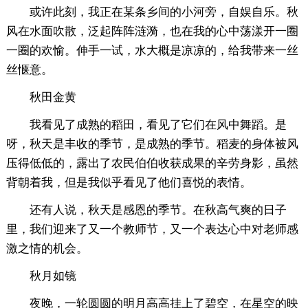
或许此刻，我正在某条乡间的小河旁，自娱自乐。秋
风在水面吹散，泛起阵阵涟漪，也在我的心中荡漾开一圈
一圈的欢愉。伸手一试，水大概是凉凉的，给我带来一丝
丝惬意。
秋田金黄
我看见了成熟的稻田，看见了它们在风中舞蹈。是
呀，秋天是丰收的季节，是成熟的季节。稻麦的身体被风
压得低低的，露出了农民伯伯收获成果的辛劳身影，虽然
背朝着我，但是我似乎看见了他们喜悦的表情。
还有人说，秋天是感恩的季节。在秋高气爽的日子
里，我们迎来了又一个教师节，又一个表达心中对老师感
激之情的机会。
秋月如镜
夜晚，一轮圆圆的明月高高挂上了碧空，在星空的映