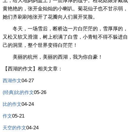
上，给大地妈妈盖上了一层厚厚的毯子。桂花姑娘穿戴成
黄艳艳的，张开金灿灿的小喇叭。菊花仙子也不甘示弱，
她们齐刷刷地张开了花瓣向人们展开笑脸。
冬天，一场雪后，断桥边一片白茫茫的，雪厚厚的，
又松又软又滑溜，树上积满了白雪，小青蛙不得不躲进自
己的洞里，整个世界变得白茫茫！
美丽的杭州，美丽的西湖，我为你自豪！
【西湖的作文】相关文章：
04-27
西湖作文
05-26
(经典)比的作文
04-24
比的作文
05-21
作文
04-24
天空的作文