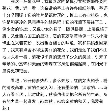
在这一丛菊花中，我最喜欢的是像少女那婀娜多姿的
菊花。我走近一看，这朵话的茎上有许多细细的毛，茎还
十分坚固呢！它的叶片是锯齿形的，摸上去有些粗糙，也
许是和寒冷的风霜搏斗的结果吧！它的花瓣下层往下垂，
像少女的'头发，又像少女的裙子，随风摇摆，上层像橘子
瓣，又像西方国王的皇冠，它的花蕊淡黄地像一只只小蜜
蜂正在采着花粉，发出幽香幽香的味道。我和妈妈要回家
了，我真有点舍不得这美丽的花朵，我们走远了我们不由
地回头看一看，菊花似乎真的变成了少女的笑脸，引来了
辛勤的小蜜蜂和美丽的蝴蝶在它身边偏偏起舞，在阳光下
显得更加艳丽。
看吧，它开得多热烈，多么奔放，红的如火如荼，粉
的清淡高雅，黄的金光闪闪，还有墨绿的、淡紫的……诗
人百看不厌，此时此刻，秋菊仿佛要把它所有的生命、所
有的力量一起迸发，献给秋，献给金黄的秋天，我爱菊
花！