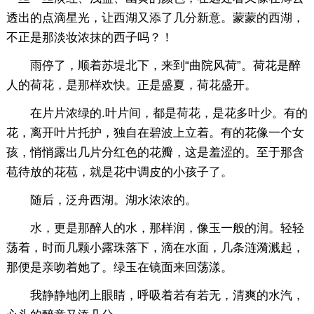
透出的点滴星光，让西湖又添了几分新意。蒙蒙的西湖，
不正是那淡妆浓抹的西子吗？！
雨停了，顺着苏堤北下，来到“曲院风荷”。荷花是醉
人的荷花，是那样欢快。正是盛夏，荷花盛开。
在片片浓绿的.叶片间，都是荷花，是花多叶少。有的
花，离开叶片托护，独自在碧波上立着。有的花像一个女
孩，悄悄露出几片分红色的花瓣，这是羞涩的。至于那含
苞待放的花苞，就是花中调皮的小孩子了。
随后，泛舟西湖。湖水浓浓的。
水，更是那醉人的水，那样润，像玉一般的润。轻轻
荡着，时而几颗小露珠落下，滴在水面，几条涟漪溅起，
那便是亲吻着她了。绿玉在镜面来回荡漾。
我静静地闭上眼睛，呼吸着若有若无，清爽的水汽，