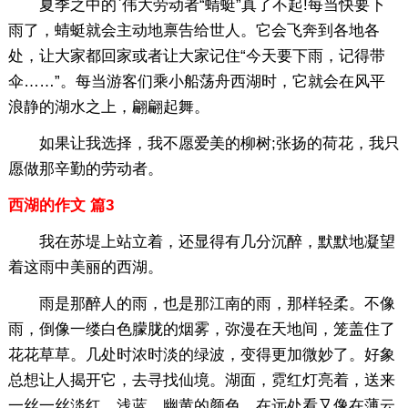
夏季之中的`伟大劳动者“蜻蜓”真了不起!每当快要下
雨了，蜻蜓就会主动地禀告给世人。它会飞奔到各地各
处，让大家都回家或者让大家记住“今天要下雨，记得带
伞……”。每当游客们乘小船荡舟西湖时，它就会在风平
浪静的湖水之上，翩翩起舞。
如果让我选择，我不愿爱美的柳树;张扬的荷花，我只
愿做那辛勤的劳动者。
西湖的作文 篇3
我在苏堤上站立着，还显得有几分沉醉，默默地凝望
着这雨中美丽的西湖。
雨是那醉人的雨，也是那江南的雨，那样轻柔。不像
雨，倒像一缕白色朦胧的烟雾，弥漫在天地间，笼盖住了
花花草草。几处时浓时淡的绿波，变得更加微妙了。好象
总想让人揭开它，去寻找仙境。湖面，霓红灯亮着，送来
一丝一丝淡红、浅蓝、幽黄的颜色，在远处看又像在薄云