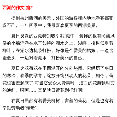
西湖的作文 篇2
提到杭州西湖的美景，外国的游客和内地地游客都赞
叹不己。一年四季中，我最喜欢夏季的西湖美景。
夏日炎炎的西湖特别吸引我!湖中，装饰的很有民族风
俗的小船浮游在水平如镜的湖水之上。湖畔，柳树低垂着
柳叶，在湖水边梳妆打扮。好像是个爱美的姑娘，一边含
羞低头，一边对着湖水，打扮美丽的自己。
夏日之花荷花在里西湖开的分外热闹。它经历了冬日
的寒冷，春季的孕育，绽放开绚丽动人的花朵。如今，荷
花也害羞起来了!每当它受众人赞美时，洁白的花瓣顿时变
的通红。呵呵……真是映日荷花别样红啊!
在夏日虽然有着爱美柳树，害羞的荷花，但是也有着
辛勤劳动者“蜻蜓”。