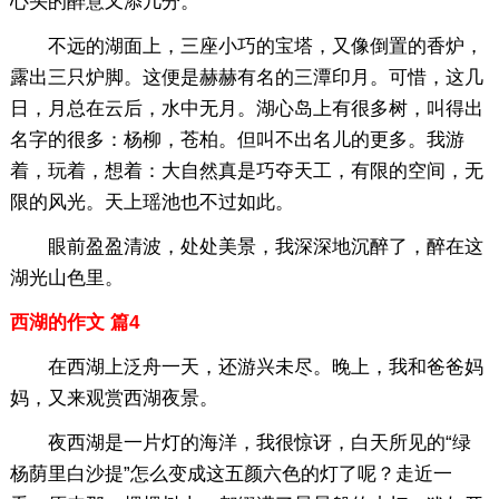
心头的醉意又添几分。
不远的湖面上，三座小巧的宝塔，又像倒置的香炉，
露出三只炉脚。这便是赫赫有名的三潭印月。可惜，这几
日，月总在云后，水中无月。湖心岛上有很多树，叫得出
名字的很多：杨柳，苍柏。但叫不出名儿的更多。我游
着，玩着，想着：大自然真是巧夺天工，有限的空间，无
限的风光。天上瑶池也不过如此。
眼前盈盈清波，处处美景，我深深地沉醉了，醉在这
湖光山色里。
西湖的作文 篇4
在西湖上泛舟一天，还游兴未尽。晚上，我和爸爸妈
妈，又来观赏西湖夜景。
夜西湖是一片灯的海洋，我很惊讶，白天所见的“绿
杨荫里白沙提”怎么变成这五颜六色的灯了呢？走近一