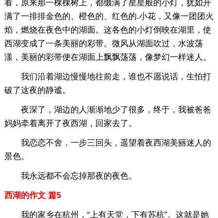
看，原来那一棵棵树上，都缀满了星星般的小灯，犹如开
满了一排排金色的、橙色的、红色的.小花，又像一团团火
焰，燃烧在夜色中的湖面。这各色的小灯倒映在湖里，使
西湖变成了一条美丽的彩带。微风从湖面吹过，水波荡
漾，美丽的彩带便在湖面上飘飘荡荡，像梦幻一样迷人。
我们沿着湖边慢慢地往前走，谁也不愿说话，生怕打
破了这夜的静谧。
夜深了，湖边的人渐渐地少了很多，终于，我被爸爸
妈妈牵着离开了夜西湖，回家去了。
我恋恋不舍，一步三回头，遥望着夜西湖美丽迷人的
景色。
我永远都不会忘掉那夜的夜色。
西湖的作文 篇5
我的家乡在杭州，“上有天堂，下有苏杭”。这就是她