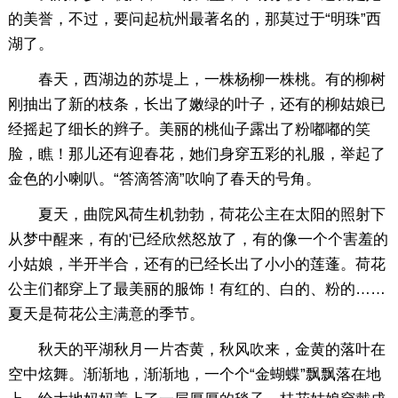
的美誉，不过，要问起杭州最著名的，那莫过于“明珠”西
湖了。
春天，西湖边的苏堤上，一株杨柳一株桃。有的柳树
刚抽出了新的枝条，长出了嫩绿的叶子，还有的柳姑娘已
经摇起了细长的辫子。美丽的桃仙子露出了粉嘟嘟的笑
脸，瞧！那儿还有迎春花，她们身穿五彩的礼服，举起了
金色的小喇叭。“答滴答滴”吹响了春天的号角。
夏天，曲院风荷生机勃勃，荷花公主在太阳的照射下
从梦中醒来，有的'已经欣然怒放了，有的像一个个害羞的
小姑娘，半开半合，还有的已经长出了小小的莲蓬。荷花
公主们都穿上了最美丽的服饰！有红的、白的、粉的……
夏天是荷花公主满意的季节。
秋天的平湖秋月一片杏黄，秋风吹来，金黄的落叶在
空中炫舞。渐渐地，渐渐地，一个个“金蝴蝶”飘飘落在地