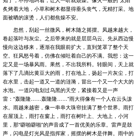
知了，不停地叫着，让人一听就烦燥。像火一般的`太阳
炙烤着大地，小草和树木都显得垂头丧气，无精打采。地
面被晒的滚烫，人们都焦燥不安。
忽然，刮起一丝微风，树木随之摇摆。凤越来越大，
卷起落叶与灰尘。之后带来的就是层层乌云。先从西边慢
慢向这边移来，逐渐在我眼前扩大，直到笼罩了整个天
空。狂风怒号着，仿佛在倾吐着自己的不满。我想：这一
定又是一场暴风雨。果然，不出我所料。转眼间，天上就
落下了几滴比黄豆大的雨，打在地上，扬起一片灰尘，打
在水里，击起一道又一道的涟漪，冒出一个又一个大大的
水泡。一道闪电划过乌黑的天空，紧接着又是一声
雷：“轰隆隆……轰隆隆……”雨大得像有一个人在云头泼
水。雨越来越密，像一串串大珠帘挂满了整个世界。雨打
在屋顶上，雨打在窗上，雨打在树叶上、大地上，小河
里，那“噼啪噼啪”的声音成了一首优美的乐章。雷声是鼓
声，闪电是灯光风是指挥家，摇摆的树木是伴舞。雨中的