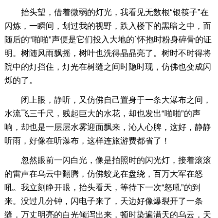
抬头望，借着微弱的灯光，我看见无数根“银筷子”在
闪炼，一瞬间，划过我的视野，跌入楼下的黑暗之中，而
随后的“啪啪”声便是它们投入大地的`怀抱时粉身碎骨的证
明。树随风雨飘摇，树叶也洗得晶晶亮了。树时不时得将
院中的灯挡住，灯光在树缝之间时隐时现，仿佛也变成闪
烁的了。
闭上眼，静听，又仿佛自己置身于一条大瀑布之间，
水流飞三千尺，贱起巨大的水花，却也发出“啪啪”的声
响，却也是一层层水雾迎面飘来，沁人心脾，这好，静静
听雨，好像在听瀑布，这样连旅游费都省了！
忽然眼前一闪白光，像是拍照时的闪光灯，接着滚滚
的雷声在乌云中翻腾，仿佛蛟龙在盘绕，百万大军在怒
吼。我立刻睁开眼，抬头看天，等待下一次“怒吼”的到
来。没过几分钟，闪电子来了，天边好像爆裂开了一条
缝，万丈明亮的白光倾泻出来，顿时染遍满天的乌云，天