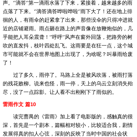
声。‘’滴答‘’第一滴雨水落了下来，紧接着，越来越多的雨
点落了下来。‘’滴答滴答哗啦哗啦‘’雨下大了！还在地上徘
徊的人，有雨伞的赶紧拿了出来，那些没伞的只得冲进就
近的店铺避雨。雨点砸在路上的声音像在放鞭炮似的，几
乎能把人耳朵震聋！‘’呼呼‘’风声在窗外回荡，把路旁的树
吹的直发抖，枝叶四处乱飞。这雨要是在狂一点，这个城
市可能就不会在世界地图上出现了，为啥呢？叫暴雨给废
了！
过了多久，雨停了。马路上全是被风吹落，被雨打落
的残花败柳。说来也怪，雨一停，天上的乌云立刻消失殆
尽，没了一点踪影。让人看不出刚刚下了雨似的。
雷雨作文 篇10
读完曹禺的《雷雨》加上看了电影版的，感触真的很
深，首先是一个剧本，篇幅相对较小，比较适合我，剧情
发展得真的扣人心弦，深刻的反映了当时中国的社会状