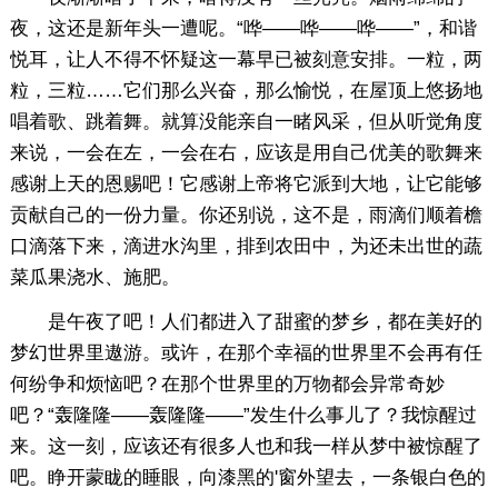
夜，这还是新年头一遭呢。“哗——哗——哗——”，和谐
悦耳，让人不得不怀疑这一幕早已被刻意安排。一粒，两
粒，三粒……它们那么兴奋，那么愉悦，在屋顶上悠扬地
唱着歌、跳着舞。就算没能亲自一睹风采，但从听觉角度
来说，一会在左，一会在右，应该是用自己优美的歌舞来
感谢上天的恩赐吧！它感谢上帝将它派到大地，让它能够
贡献自己的一份力量。你还别说，这不是，雨滴们顺着檐
口滴落下来，滴进水沟里，排到农田中，为还未出世的蔬
菜瓜果浇水、施肥。
是午夜了吧！人们都进入了甜蜜的梦乡，都在美好的
梦幻世界里遨游。或许，在那个幸福的世界里不会再有任
何纷争和烦恼吧？在那个世界里的万物都会异常奇妙
吧？“轰隆隆——轰隆隆——”发生什么事儿了？我惊醒过
来。这一刻，应该还有很多人也和我一样从梦中被惊醒了
吧。睁开蒙眬的睡眼，向漆黑的'窗外望去，一条银白色的