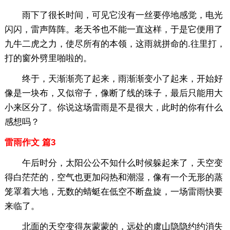
雨下了很长时间，可见它没有一丝要停地感觉，电光
闪闪，雷声阵阵。老天爷也不能一直这样，于是它便用了
九牛二虎之力，使尽所有的本领，这雨就拼命的.往里打，
打的窗外劈里啪啦的。
终于，天渐渐亮了起来，雨渐渐变小了起来，开始好
像是一块布，又似帘子，像断了线的珠子，最后只能用大
小来区分了。你说这场雷雨是不是很大，此时的你有什么
感想吗？
雷雨作文 篇3
午后时分，太阳公公不知什么时候躲起来了，天空变
得白茫茫的，空气也更加闷热和潮湿，像有一个无形的蒸
笼罩着大地，无数的蜻蜓在低空不断盘旋，一场雷雨快要
来临了。
北面的天空变得灰蒙蒙的，远处的虞山隐隐约约消失