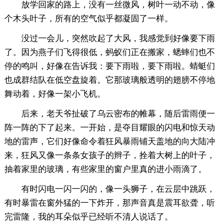
放学回家的路上，没有一丝微风，树叶一动不动，像
个木头叶子，所有的空气似乎都凝固了一样。
没过一会儿，突然吹起了大风，我感觉到好像要下雨
了。因为燕子们飞得很低，蚂蚁们正在搬家，蟋蟀们也不
停的鸣叫，好像在告诉我：要下雨啦，要下雨啦。蜻蜓们
也成群结队在低空盘旋着。它那玻璃般透明的翅膀不停地
舞动着，好像一架小飞机。
后来，老天爷扯破了乌云密布的帷幕，随后雷雨便一
阵一阵的下了起来。一开始，是夺目耀眼的闪电和惊天动
地的雷声，它们好像命令着狂风暴雨铺天盖地的向大陆冲
来，狂风又像一条条女孩子的辫子，拴着大树上的叶子，
抽着家里的玻璃，有些家里的窗户里真的进小雨滴了。
有时闪电一闪一闪的，像一头狮子，在云层中跳跃，
有时暴雷在窗外猛的一下炸开，那声音真是震耳欲聋，听
完雷隆，我的耳朵似乎已经听不清人说话了。