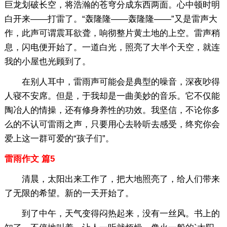
巨龙划破长空，将浩瀚的苍穹分成东西两面。心中顿时明
白开来——打雷了。“轰隆隆——轰隆隆——”又是雷声大
作，此声可谓震耳欲聋，响彻整片黄土地的上空。雷声稍
息，闪电便开始了。一道白光，照亮了大半个天空，就连
我的小屋也光顾到了。
在别人耳中，雷雨声可能会是典型的噪音，深夜吵得
人寝不安席。但是，于我却是一曲美妙的音乐。它不仅能
陶冶人的情操，还有修身养性的功效。我坚信，不论你多
么的不认可雷雨之声，只要用心去聆听去感受，终究你会
爱上这一群可爱的“孩子们”。
雷雨作文 篇5
清晨，太阳出来工作了，把大地照亮了，给人们带来
了无限的希望。新的一天开始了。
到了中午，天气变得闷热起来，没有一丝风。书上的