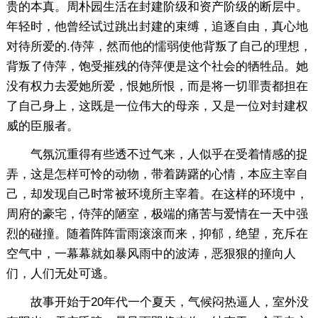
贵的本真。周朴园生活在封建阶级和资产阶级的断层中。
年轻时，他曾经试过跳出封建的束缚，追逐自由，真心地
对待所爱的.侍萍，然而他的懦弱使他背叛了自己的理想，
背叛了侍萍，饱受摧残的侍萍便是这个社会的牺牲品。她
没有权力去爱她所爱，恨她所恨，而是将一切罪责都担在
了自己身上，这既是一位伟大的母亲，又是一位对封建权
威的臣服者。
气氛沉重得有些透不过气来，人似乎在受着情感的捉
弄，这是怎样可怜的动物，带着踌躇的心情，本应主宰自
己，却发现自己时常被环境所主宰着。在这样的环境中，
周府的豪宅，侍萍的陋室，极端的痛苦与爱情在一天中强
烈的碰撞。随着阵阵雷雨滚滚而来，抑郁，绝望，充斥在
空气中，一幕幕就如暴风雨中的波涛，恶狠狠的撞向人
们，人们无处可逃。
故事开始于20年代一个夏天，气候闷热逼人，室外没