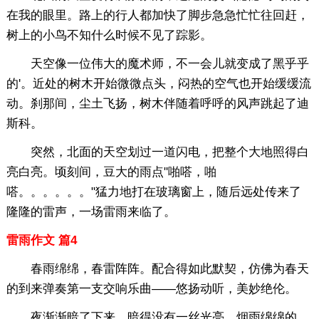
在我的眼里。路上的行人都加快了脚步急急忙忙往回赶，
树上的小鸟不知什么时候不见了踪影。
天空像一位伟大的魔术师，不一会儿就变成了黑乎乎
的'。近处的树木开始微微点头，闷热的空气也开始缓缓流
动。刹那间，尘土飞扬，树木伴随着呼呼的风声跳起了迪
斯科。
突然，北面的天空划过一道闪电，把整个大地照得白
亮白亮。顷刻间，豆大的雨点"啪嗒，啪
嗒。。。。。。"猛力地打在玻璃窗上，随后远处传来了
隆隆的雷声，一场雷雨来临了。
雷雨作文 篇4
春雨绵绵，春雷阵阵。配合得如此默契，仿佛为春天
的到来弹奏第一支交响乐曲——悠扬动听，美妙绝伦。
夜渐渐暗了下来，暗得没有一丝光亮。烟雨绵绵的