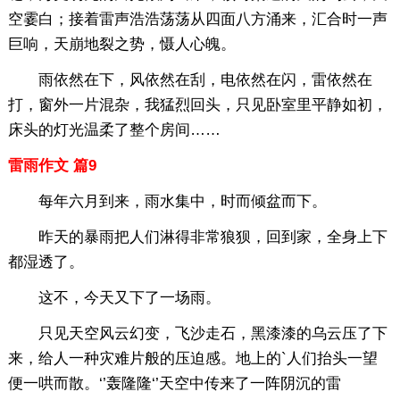
空霎白；接着雷声浩浩荡荡从四面八方涌来，汇合时一声
巨响，天崩地裂之势，慑人心魄。
雨依然在下，风依然在刮，电依然在闪，雷依然在
打，窗外一片混杂，我猛烈回头，只见卧室里平静如初，
床头的灯光温柔了整个房间……
雷雨作文 篇9
每年六月到来，雨水集中，时而倾盆而下。
昨天的暴雨把人们淋得非常狼狈，回到家，全身上下
都湿透了。
这不，今天又下了一场雨。
只见天空风云幻变，飞沙走石，黑漆漆的乌云压了下
来，给人一种灾难片般的压迫感。地上的`人们抬头一望
便一哄而散。‘’轰隆隆‘’天空中传来了一阵阴沉的雷