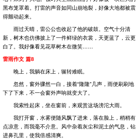
黑布笼罩着。打雷的声音如同山崩地裂，好像大地都被震
得颤动起来。
雨过天晴，雷公公也收起了他的破鼓。空气十分清
新，树木也仿佛披上了一件鲜绿的衣裳，天更蓝了，云更
白了。我好像看见花草树木在微笑……
雷雨作文 篇8
晚上，我躺在床上，辗转难眠。
忽然，窗外骤然一白，接着“隆隆”几声，雨便刷刷地
下了下来，不一会窗外声响就变大了。
我索性起床，坐在窗前，来观赏这场滂沱大雨。
我打开窗，水雾便随风飘了进来，落在脸上，稍稍有
点凉意，而我毫不介意。风中杂着灰尘和泥土的气息，钻
进鼻孔里，使我倍感清爽。