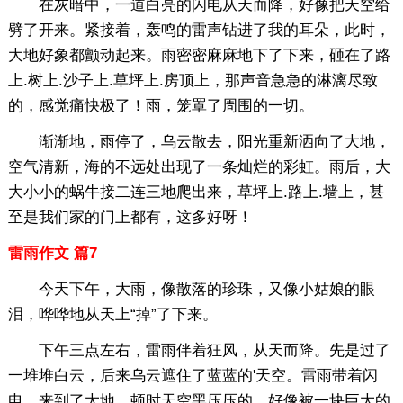
在灰暗中，一道白亮的闪电从天而降，好像把天空给
劈了开来。紧接着，轰鸣的雷声钻进了我的耳朵，此时，
大地好象都颤动起来。雨密密麻麻地下了下来，砸在了路
上.树上.沙子上.草坪上.房顶上，那声音急急的淋漓尽致
的，感觉痛快极了！雨，笼罩了周围的一切。
渐渐地，雨停了，乌云散去，阳光重新洒向了大地，
空气清新，海的不远处出现了一条灿烂的彩虹。雨后，大
大小小的蜗牛接二连三地爬出来，草坪上.路上.墙上，甚
至是我们家的门上都有，这多好呀！
雷雨作文 篇7
今天下午，大雨，像散落的珍珠，又像小姑娘的眼
泪，哗哗地从天上“掉”了下来。
下午三点左右，雷雨伴着狂风，从天而降。先是过了
一堆堆白云，后来乌云遮住了蓝蓝的'天空。雷雨带着闪
电，来到了大地。顿时天空黑压压的，好像被一块巨大的