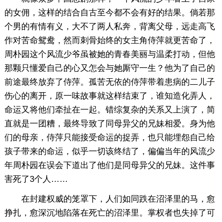
的女佣，这样的结合自古至今都不会有好的结果。倘若那
个男的有情有义，大不了两人私奔，背离父母，远走高飞
作对苦命鸳鸯，然而刺骨始终的女主角侍萍就更苦命了，
周朴园这个风流少爷虽被她的青春美丽与温柔打动，但他
那颗只懂爱自己的心又怎会与她厮守一生？他为了自己的
前途最终放弃了侍萍。孤苦无依的侍萍带着患病的二儿子
伤心的离开，原一味故事就这样结束了，谁知造化弄人，
命运又将他们牵扯在一起。错综复杂的关系又上演了，简
直就是一团糟，最终导致了同母异父的兄妹相爱。身为他
们的母亲，侍萍只能接受命运的捉弄，也只能埋怨自己给
孩子带来的命运，似乎一切该终结了，偏偏当年的风流少
年周朴园在误会下道出了他们是同母异父的兄妹。这件事
害死了3个人……
在封建权威的笼罩下，人们如同跌在沼泽里的马，愈
挣扎，愈深沉地陷落在死亡的沼泽里。掌权者也失掉了可