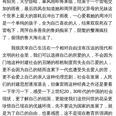
有阳光，天空昏暗，暴风雨即将来临，结束于一个雷电交
加的雨夜，最后四凤在知道她和周萍是同父异母的兄妹这
个世界上最大的噩耗后冲出了雨夜，一心爱着她的周冲只
是一个单纯的孩子，全为自己喜欢的人，结果双双死在了
雷电下，周萍自杀善良的鲁妈痴呆了，阴鸷的蘩漪疯狂
了，倔强的鲁大海出走了。
我很庆幸自己生活在一个相对自由没有压迫的现代和
文明的社会里，我们可以选择自己的所爱的人，不会因为
门地这种封建社会的丑陋的桎梏制度而失去自己爱的人，
更不会因为自己的错而连累下一代也遭受失去爱人的苦，
更不会爱上自己的亲人这种伦理悲剧，社会在发展，人民
们的封建思想逐渐退去，但像雷雨这种经典之作还是要看
一下学习一下，感受一下上世纪20，30年代的中国的社会
现状，更了解自己的祖国，更能使我们这些问世的花朵更
珍惜自己现在的优越环境，先不要说为国家的发展了，就
是为了自己的自由，也要感恩，这不是现在教育所强调的