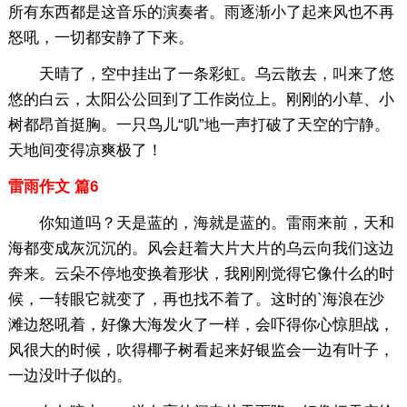
所有东西都是这音乐的演奏者。雨逐渐小了起来风也不再
怒吼，一切都安静了下来。
天晴了，空中挂出了一条彩虹。乌云散去，叫来了悠
悠的白云，太阳公公回到了工作岗位上。刚刚的小草、小
树都昂首挺胸。一只鸟儿“叽”地一声打破了天空的宁静。
天地间变得凉爽极了！
雷雨作文 篇6
你知道吗？天是蓝的，海就是蓝的。雷雨来前，天和
海都变成灰沉沉的。风会赶着大片大片的乌云向我们这边
奔来。云朵不停地变换着形状，我刚刚觉得它像什么的时
候，一转眼它就变了，再也找不着了。这时的`海浪在沙
滩边怒吼着，好像大海发火了一样，会吓得你心惊胆战，
风很大的时候，吹得椰子树看起来好银监会一边有叶子，
一边没叶子似的。