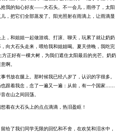
儿抢我的知心好友——大石头。不一会儿，雨停了，太阳
点儿，把它们全部蒸发了。阳光照射在雨滴上，让雨滴显
上，和姐姐一起做游戏、打滚、聊天，玩累了就让奶奶
杯，向大石头走来，喂给我和姐姐喝。夏天傍晚，我吃完
上方正好有一棵大树，为我们遮住太阳最后的光芒。奶奶
惬意啊。
事书放在腿上。那时候我已经八岁了，认识的字很多。
奶也跟着我念，念了一遍又一遍：从前，有一个国家……
声音在山之间回荡。
想着在大石头上的点点滴滴，热泪盈眶！
，留给了我们同学无限的回忆和不舍，在欢笑和泪水中，