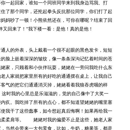
等你一起回家，谁知一个同班同学来到我身边骂我、打
拦住了那个同学，还抡起拳头反抗那位同学，你们打了起
你妈妈吵了一顿！小熊依然还在，可你在哪呢？结束了回
伴又回来了！”我下楼一看：是他！真的是他！
通人的外表，头上戴着一个很不起眼的黑色发卡，短短
老的脸上嵌着深深的皱纹，像一条条深沟记忆着时间的苍
姥家，只顾着和小伙伴玩耍，姥姥在一旁问我吃什么东
他老人家就把家里所有的好吃的通通摆在桌上，让我自己
不客气的把它们通通消灭掉，姥姥看着我狼吞虎咽的样
！这时我的心里总是乐滋滋的，觉的自己像中了大奖一
些内疚。我吃掉了所有的点心，都不知道望姥姥的嘴里塞
驱使我干了这些蠢事，如今想起真后悔啊！如果再给我一
她柔柔肩等。 姥姥对我的偏爱不止是这些，她老人家
家，当然会带来一大包零食，比如，牛奶，糖果等，都是