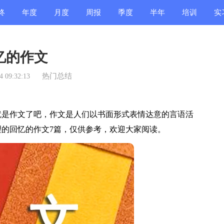
终
年度
月度
周报
季度
半年
培训
实
结
总结
总结
总结
总结
总结
总结
总
忆的作文
热门总结
 09:32:13
是作文了吧，作文是人们以书面形式表情达意的言语活
的回忆的作文7篇，仅供参考，欢迎大家阅读。