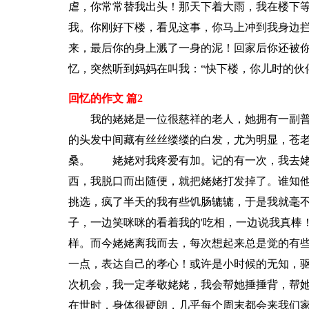
虐，你常常替我出头！那天下着大雨，我在楼下
我。你刚好下楼，看见这事，你马上冲到我身边
来，最后你的身上溅了一身的泥！回家后你还被
忆，突然听到妈妈在叫我：“快下楼，你儿时的伙
回忆的作文 篇2
我的姥姥是一位很慈祥的老人，她拥有一副普
的头发中间藏有丝丝缕缕的白发，尤为明显，苍
桑。 姥姥对我疼爱有加。记的有一次，我去姥
西，我脱口而出随便，就把姥姥打发掉了。谁知
挑选，疯了半天的我有些饥肠辘辘，于是我就毫
子，一边笑咪咪的看着我的'吃相，一边说我真棒
样。而今姥姥离我而去，每次想起来总是觉的有
一点，表达自己的孝心！或许是小时候的无知，
次机会，我一定孝敬姥姥，我会帮她捶捶背，帮
在世时，身体很硬朗，几乎每个周末都会来我们