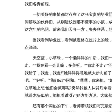
我们各奔前程。
一切美好的事情都封存在了这张宝贵的毕业照
同嬉戏的伙伴们。从刚进校园那不懂事的小孩，
这六年的光阴。后来我们天各一方，失去联系，
当我看到毕业照，看到被定格在照片上的脸，就
点滴滴:
天空蓝，小草绿，一个懒洋洋的午后，我们一行
走。”“我在看一会儿嘛，多美呀。”“你走不走?”“
我错了，我走，我走!”她洋洋得意地就大步向前了
吧。”“好呀。”我们应声附和。“嘿嘿，你来抓。
在草地上想:他们会藏哪呢?突然我被人从背后拿
就跟木头似的，能抓着谁呀?”她边笑边说。大家
还有那个闷热的下午，老师带领我们写完最后