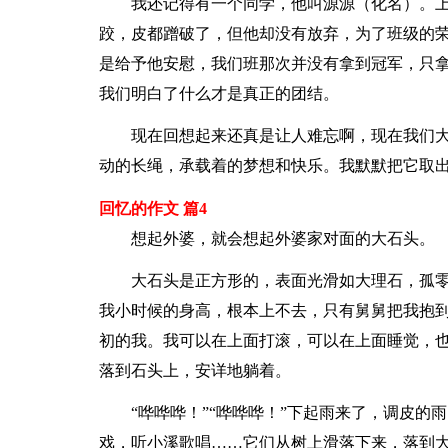
我还记得有一个同学，他叫源源（化名）。上
跤，皮都蹭破了，但他却没有放弃，为了班级的
是给予他安慰，我们班那次并没有拿到冠军，只
我们明白了什么才是真正的团结。
现在回想起来还真是让人难忘啊，现在我们大
动的长绳，承载着的梦想和快乐。我默默把它取
回忆的作文 篇4
想起外婆，就会想起外婆家对面的大石头。
大石头是正方形的，表面光滑如大理石，孤零
我小时候的身高，根本上不去，只有舅舅把我抱到
初的我。我可以在上面打滚，可以在上面睡觉，
落到石头上，安详地躺着。
“哗哗哗！”“哗哗哗！”下起雨来了，调皮的
戏，听小溪歌唱……它们从树上滑落下来，落到