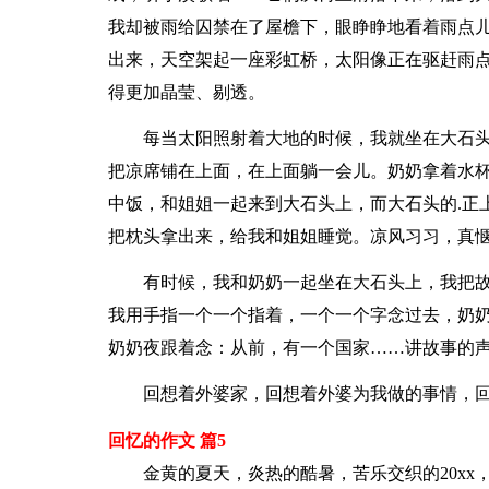
我却被雨给囚禁在了屋檐下，眼睁睁地看着雨点
出来，天空架起一座彩虹桥，太阳像正在驱赶雨
得更加晶莹、剔透。
每当太阳照射着大地的时候，我就坐在大石头
把凉席铺在上面，在上面躺一会儿。奶奶拿着水
中饭，和姐姐一起来到大石头上，而大石头的.正
把枕头拿出来，给我和姐姐睡觉。凉风习习，真
有时候，我和奶奶一起坐在大石头上，我把故
我用手指一个一个指着，一个一个字念过去，奶
奶奶夜跟着念：从前，有一个国家……讲故事的
回想着外婆家，回想着外婆为我做的事情，回
回忆的作文 篇5
金黄的夏天，炎热的酷暑，苦乐交织的20xx