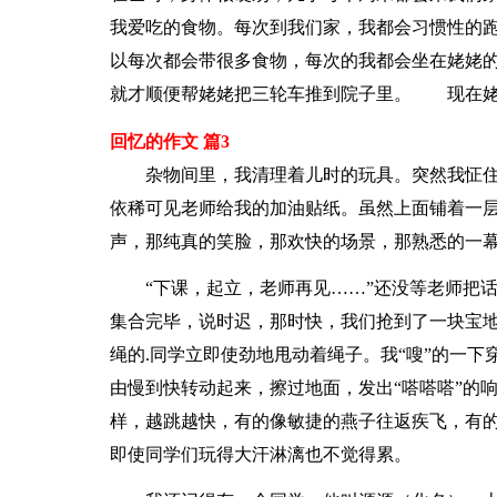
我爱吃的食物。每次到我们家，我都会习惯性的跑
以每次都会带很多食物，每次的我都会坐在姥姥的
就才顺便帮姥姥把三轮车推到院子里。 现在
回忆的作文 篇3
杂物间里，我清理着儿时的玩具。突然我怔住
依稀可见老师给我的加油贴纸。虽然上面铺着一
声，那纯真的笑脸，那欢快的场景，那熟悉的一
“下课，起立，老师再见……”还没等老师把话
集合完毕，说时迟，那时快，我们抢到了一块宝
绳的.同学立即使劲地甩动着绳子。我“嗖”的一
由慢到快转动起来，擦过地面，发出“嗒嗒嗒”的
样，越跳越快，有的像敏捷的燕子往返疾飞，有
即使同学们玩得大汗淋漓也不觉得累。