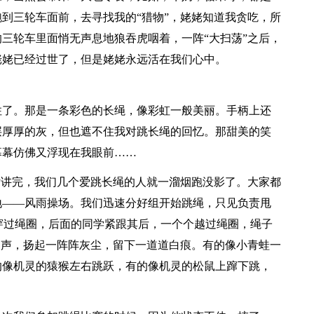
到三轮车面前，去寻找我的“猎物”，姥姥知道我贪吃，所
三轮车里面悄无声息地狼吞虎咽着，一阵“大扫荡”之后，
姥姥已经过世了，但是姥姥永远活在我们心中。
了。那是一条彩色的长绳，像彩虹一般美丽。手柄上还
层厚厚的灰，但也遮不住我对跳长绳的回忆。那甜美的笑
幕幕仿佛又浮现在我眼前……
讲完，我们几个爱跳长绳的人就一溜烟跑没影了。大家都
地——风雨操场。我们迅速分好组开始跳绳，只见负责甩
下穿过绳圈，后面的同学紧跟其后，一个个越过绳圈，绳子
响声，扬起一阵阵灰尘，留下一道道白痕。有的像小青蛙一
的像机灵的猿猴左右跳跃，有的像机灵的松鼠上蹿下跳，