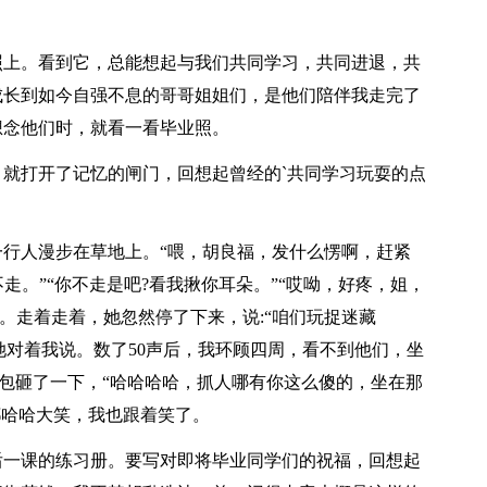
上。看到它，总能想起与我们共同学习，共同进退，共
成长到如今自强不息的哥哥姐姐们，是他们陪伴我走完了
想念他们时，就看一看毕业照。
打开了记忆的闸门，回想起曾经的`共同学习玩耍的点
人漫步在草地上。“喂，胡良福，发什么愣啊，赶紧
不走。”“你不走是吧?看我揪你耳朵。”“哎呦，好疼，姐，
。走着走着，她忽然停了下来，说:“咱们玩捉迷藏
”她对着我说。数了50声后，我环顾四周，看不到他们，坐
着包砸了一下，“哈哈哈哈，抓人哪有你这么傻的，坐在那
都哈哈大笑，我也跟着笑了。
一课的练习册。要写对即将毕业同学们的祝福，回想起