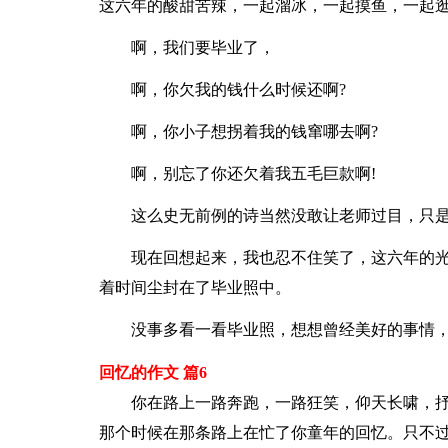
这六年的酸甜苦辣，一起溜冰，一起摸鱼，一起逛
啊，我们要毕业了，
啊，你欠我的钱什么时候还啊?
啊，你小子想拐着我的钱窜哪去啊?
啊，别忘了你还欠着我五毛巨款啊!
这么史无前例的诗当然没敢让老师过目，只是
现在回想起来，我也忍不住笑了，这六年的光
着时间尘封在了毕业照中。
没事多看一看毕业照，想想曾经美好的事情，
回忆的作文 篇6
你在路上一路奔跑，一路狂笑，仰天长啸，抒
那个时候在那条路上在忙了你童年的回忆。只不