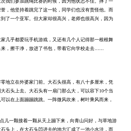
次我们参加跳绳比赛的时候，因为他状态不佳。摔了一
荣誉，他坚持着跳完了这一轮，同学们也没有责怪他。而
拿到了一个亚军。但大家却很高兴，老师也很高兴，因为
家几乎都爱玩手机游戏，又还有几个人记得那一根根舞
出来，擦干净，放进了书包，带着它向学校走去……
零地立在外婆家门前。大石头很高，有八十多厘米，凭
大石头上去。大石头有一扇门那么大，可以容下10个当
也可以在上面蹦蹦跳跳。一阵微风吹来，树叶乘风而来，
雨点儿一颗接着一颗从天上蹦下来，向青山问好，与草地游
大石头上，在大石头凹进去的地方汇成了一池小水洼，而