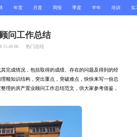
终
年度
月度
周报
季度
半年
培训
实
结
总结
总结
总结
总结
总结
总结
总
顾问工作总结
热门总结
 15:49:08
其完成情况，包括取得的成绩、存在的问题及得到的经
们理顺知识结构，突出重点，突破难点，快快来写一份总
家整理的房产置业顾问工作总结范文，供大家参考借鉴，