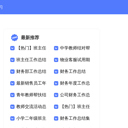
习
结
最新推荐
【热门】班主任
中学教师结对帮
年级工作总结模板汇
班主任工作总结
扶工作总结
物业客服试用期
总十篇
【必备15篇】
财务部工作总结
工作总结(集合15篇)
财务工作总结
13篇
最新销售员工年
【推荐】
财务年度工作总
终总结
青年教师帮扶结
结优秀
公司财务工作总
对工作总结范文
教师交流活动总
结15篇
【热门】班主任
结
小学二年级班主
学期工作总结模板五
财务工作总结集