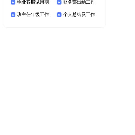
任工作总结[通用15
物业客服试用期
篇
锦15篇
财务部出纳工作
篇]
工作总结精选15篇
班主任年级工作
总结14篇
个人总结及工作
总结
计划