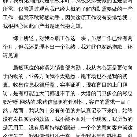
解，我所见到的只是细枝末叶，我被安排去做的也是临时
所需。仅管通过观察我已经大概的了解内勤需要做的一些
工作，但我不敢贸然动手，因为这项工作没有安排给我，
我很担心因此而产出越俎代疱之嫌。
综上所述，对我本职工作这一块，虽然工作已经有两
个月，但我还是理不出一个头绪，我对此也深感抱歉，还
请见谅!
虽然职位的称谓为销售部内勤，我从内心还是更倾向
于内勤的，业务方面我不太熟悉，跑市场也不是我的初
衷。收集信息我很乐意，实事证明，现在盲目的上门拜
访，是有可能连大门都进不了的，大港的门卫多么的尽忠
职守呀!网站的.求购信息更有针对性，客户的需求一目了
然，然而，我认为十分有价值的并认真记录下来的，始终
没有发挥实际的效益，我不能不面对一个现实，我所做的
是无用工。没有后期持续的跟进，一个个的意向客户就这
么流失了，我很遗憾也很无奈，因为我不是理科出身，跟