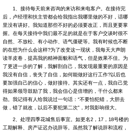
1、接待每天前来咨询的来访和来电客户。在接待完
后，卢经理和扶主管都会给我指出我哪里做的不好，话哪
里没有讲好。我知道那些不好的必须要改正，而且更要掌
握。在每天接待中我们最不足的就是在于客户交谈时很不
自然、不放松、有小动作、语气僵硬等。我有时候也不断
的在想为什么会这样?为了改变这一现状，我每天大声朗
读羊皮卷，提高我的精神面貌和语气，但是效果不佳。为
了更进一步的了解，我解剖自己，我发现最重要的原因是
我没有自信，丧失了自信，如何能做好这行工作?以后也
要加强自己的信心，做好接待。其实还有一点，我自己觉
得如果领导鼓励了我，我会信心是倍增的，干什么都来
劲。我记得有人给我说过一句话：“不要怕犯错，大胆去
做，错了就改，以后不要犯第二次”，对我影响很大。
2、处理四季花城售后事宜。如更名2，17，18号楼的
工期解释、房产证迟办说辞等。虽然我了解说辞和流程，