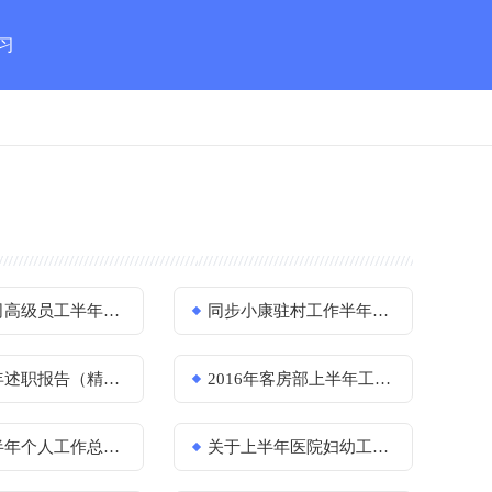
习
结
级员工半年述职报告
同步小康驻村工作半年述职报告
职报告（精选11篇）
2016年客房部上半年工作汇报
人工作总结（通用5篇）
关于上半年医院妇幼工作总结范文