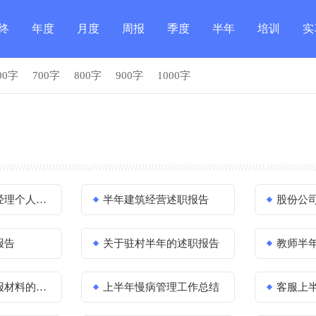
终
年度
月度
周报
季度
半年
培训
实
00字
700字
800字
900字
1000字
结
总结
总结
总结
总结
总结
总结
总
述职报告范文
半年建筑经营述职报告
股份公司高
报告
关于驻村半年的述职报告
教师半年述
材料的范文
上半年慢病管理工作总结
客服上半年个