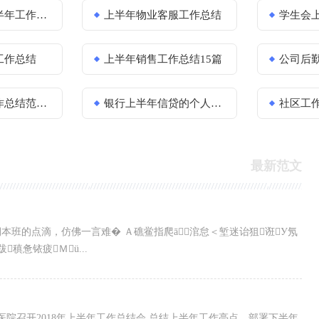
年工作总结
上半年物业客服工作总结
学生会
工作总结
上半年销售工作总结15篇
公司后勤上半年
（精选15篇）
银行上半年信贷的个人工作总结
社区工作
最新范文
班的点滴，仿佛一言难� Ａ礁鲎指爬ā涫怠＜堑迷诒狙诳У氖
稹惫铱疲Ｍü...
瘤医院召开2018年上半年工作总结会,总结上半年工作亮点，部署下半年