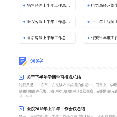
销售经理上半年工作总结集锦15篇
电力局经营部半
医院客服上半年工作总结_上半年工作总结
上半年工程师
售后客服上半年工作总结三篇
保安半年度工作总结范文
900字
关于下半年学期学习概况总结
转眼又是一个春节，在充满欢声笑语的假期中，回首上一学期本
焙颍颐蔷鸥霭辔诳岬氖焙颍枚吮景嗾庋诘哪勘辏础跋
2026-07-07
医院2018年上半年工作会议总结
篇一：医院2018年上半年工作会议总结8月16日，江西省肿