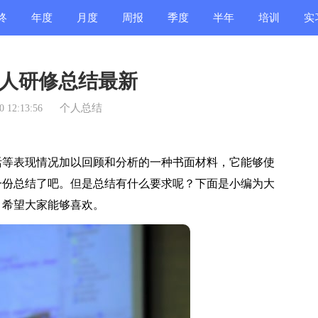
终
年度
月度
周报
季度
半年
培训
实
结
总结
总结
总结
总结
总结
总结
总
人研修总结最新
个人总结
 12:13:56
等表现情况加以回顾和分析的一种书面材料，它能够使
一份总结了吧。但是总结有什么要求呢？下面是小编为大
，希望大家能够喜欢。