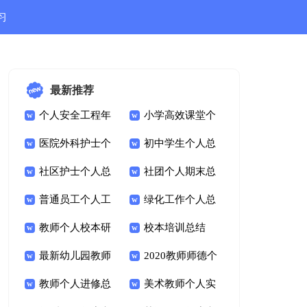
习
结
最新推荐
个人安全工程年
小学高效课堂个
度总结
医院外科护士个
人总结
初中学生个人总
人总结
社区护士个人总
结
社团个人期末总
结
普通员工个人工
结
绿化工作个人总
作总结
教师个人校本研
结
校本培训总结
修工作总结
最新幼儿园教师
2020教师师德个
年度考核个人总结
教师个人进修总
人总结
美术教师个人实