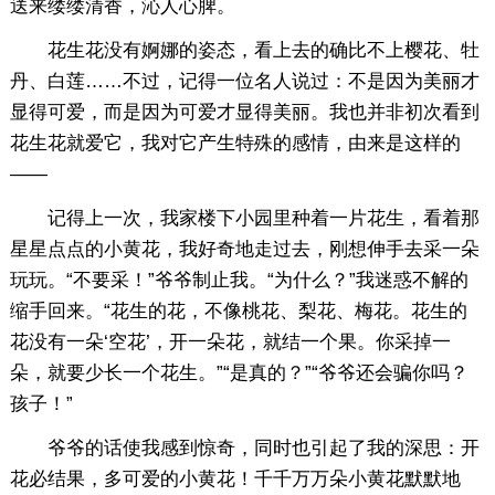
送来缕缕清香，沁人心脾。
花生花没有婀娜的姿态，看上去的确比不上樱花、牡
丹、白莲……不过，记得一位名人说过：不是因为美丽才
显得可爱，而是因为可爱才显得美丽。我也并非初次看到
花生花就爱它，我对它产生特殊的感情，由来是这样的
——
记得上一次，我家楼下小园里种着一片花生，看着那
星星点点的小黄花，我好奇地走过去，刚想伸手去采一朵
玩玩。“不要采！”爷爷制止我。“为什么？”我迷惑不解的
缩手回来。“花生的花，不像桃花、梨花、梅花。花生的
花没有一朵‘空花’，开一朵花，就结一个果。你采掉一
朵，就要少长一个花生。”“是真的？”“爷爷还会骗你吗？
孩子！”
爷爷的话使我感到惊奇，同时也引起了我的深思：开
花必结果，多可爱的小黄花！千千万万朵小黄花默默地