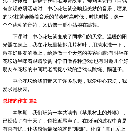
孔，好像是一群孩子在听老师讲故事。每到重要的节日或
有参观教研活动时，中心花坛就会响起美妙的音乐，喷泉
的`水柱就会随着音乐的节奏时高时低，时快时慢，像一
个个跳动的音符，又仿佛一群小姑娘在跳舞。
下课时，中心花坛就变成了同学们的天堂。温暖的阳
光照在身上，我在花坛里捡起几片树叶，用清水洗一下，
敷在好朋友的脸上，给她做一个天然的美容面膜;有时坐在
花坛边半眯着眼睛欣赏同学们做各种游戏;也有时邀几个好
朋友在花坛的中间玩老鹰捉小鸡的游戏或跳绳、踢毽子。
中心花坛给我们带来了许多乐趣，我爱中心花坛，我
爱求是校园。
总结的作文 篇2
本学期，我们班第一本共读书《苹果树上的外婆》，
已经读了有十天了，也接近尾声了。在阅读的过程中真是
有喜有忧，让我感触最深的就是“艰难”。让孩子真正爱上