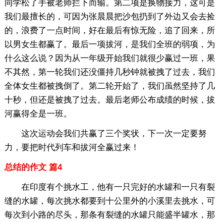
同学松了手被老师拦下而输。第二项是换物接力，这可是
我们最擅长的，可因为张晨晨把沙包扔到了外边又会去捡
的，浪费了一点时间，好在最后有惊无险，追了回来，所
以男女生都赢了。最后一项拔河，是我们全班的弱项，为
什么这么说？因为从一年级开始我们就很少赢过一班，果
不其然，第一轮我们还没僵持几秒钟就被拽了过去，我们
全体女生都被拽倒了。第二轮开始了，我们虽然坚持了几
十秒，但还是被拽了过去。最后老师公布成绩的时候，拔
河赢得全是一班。
这次运动会我们共赢了三个奖状，下一次一定要努
力，要把时代列车和拔河全赢过来！
总结的作文 篇4
在印度有个挑水工，他有一只完好的水罐和一只有裂
缝的水罐，每次挑水都要到十公里外的小溪里去挑水，可
每次到小路的尽头，那条有裂缝的水罐只能盛半罐水，那