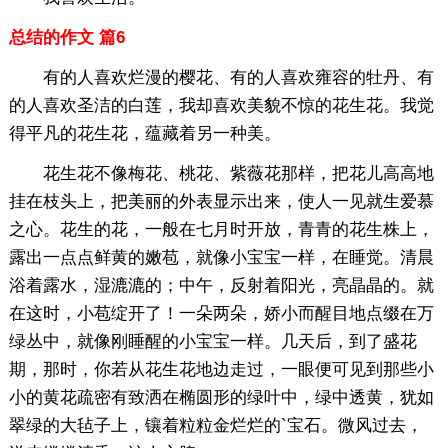
总结的作文 篇6
有的人喜欢烂漫的樱花、有的人喜欢雍容的牡丹、有
的人喜欢圣洁的白莲，我却喜欢美貌不惊的花生花。我觉
得平凡的花生花，蕴藏着另一种美。
花生花不像梅花、桃花、紫薇花那样，把花儿高高地
挂在枝头上，把美丽的外表显示出来，使人一见就生爱慕
之心。花生的花，一般在七月时开放，青青的花生株上，
露出一点点鲜黄的嫩苞，就像小宝宝一样，在睡觉。清晨
浴着露水，湿漉漉的；中午，反射着阳光，亮晶晶的。就
在这时，小苞绽开了！一朵两朵，娇小而醒目地点缀在万
绿丛中，就像刚睡醒的小宝宝一样。几天后，到了盛花
期，那时，你若从花生花地边走过，一眼便可见到那些小
小的黄花疏密有致洒在椭圆形的绿叶中，绿中透黄，犹如
翠绿的大毡子上，镶着粒粒金烂烂的`宝石。微风过去，