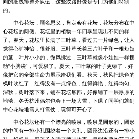
间的细线排整齐队伍，这些纹路好像是专门为他们特制
的。
中心花坛，顾名思义，肯定会有花坛，花坛分布在中
心花坛的两侧。花坛里的植物一年四季呈现出不同的样
子。春天，花坛里长满了三叶草，看过去一片绿色，让人
觉得心旷神怡，很舒服。三叶草长着三片叶子和一根短短
的茎，叶片小小的，微风拂过，三叶草就像小娃娃一样摆
动“小脑袋”，可爱极了。夏天，三叶草的叶子更绿了，好
像把它的全部生命力展示给我们看。秋天，秋风把绿色的
枫叶吹红了，红得没有一点绿色，红得鲜艳，红得均匀。
深秋，树叶落下来，铺在花坛底部，好像铺了一层厚厚的
地毯。冬天杭州偶尔也会下一场大雪，下课了同学们就到
中心花坛堆雪人打雪仗，玩得可开心了。
中心花坛还有一个漂亮的喷泉，喷泉是圆形的，圆形
的中间有一排小孔围绕着一个大孔，圆形边沿还有一排小