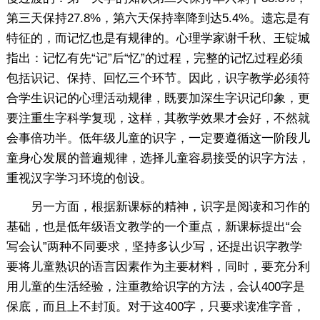
第三天保持27.8%，第六天保持率降到达5.4%。遗忘是有
特征的，而记忆也是有规律的。心理学家谢千秋、王锭城
指出：记忆有先“记”后“忆”的过程，完整的记忆过程必须
包括识记、保持、回忆三个环节。因此，识字教学必须符
合学生识记的心理活动规律，既要加深生字识记印象，更
要注重生字科学复现，这样，其教学效果才会好，不然就
会事倍功半。低年级儿童的识字，一定要遵循这一阶段儿
童身心发展的普遍规律，选择儿童容易接受的识字方法，
重视汉字学习环境的创设。
另一方面，根据新课标的精神，识字是阅读和习作的
基础，也是低年级语文教学的一个重点，新课标提出“会
写会认”两种不同要求，坚持多认少写，还提出识字教学
要将儿童熟识的语言因素作为主要材料，同时，要充分利
用儿童的生活经验，注重教给识字的方法，会认400字是
保底，而且上不封顶。对于这400字，只要求读准字音，