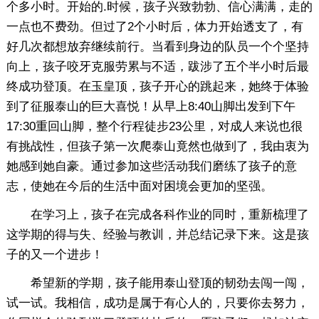
个多小时。开始的.时候，孩子兴致勃勃、信心满满，走的
一点也不费劲。但过了2个小时后，体力开始透支了，有
好几次都想放弃继续前行。当看到身边的队员一个个坚持
向上，孩子咬牙克服劳累与不适，跋涉了五个半小时后最
终成功登顶。在玉皇顶，孩子开心的跳起来，她终于体验
到了征服泰山的巨大喜悦！从早上8:40山脚出发到下午
17:30重回山脚，整个行程徒步23公里，对成人来说也很
有挑战性，但孩子第一次爬泰山竟然也做到了，我由衷为
她感到她自豪。通过参加这些活动我们磨练了孩子的意
志，使她在今后的生活中面对困境会更加的坚强。
在学习上，孩子在完成各科作业的同时，重新梳理了
这学期的得与失、经验与教训，并总结记录下来。这是孩
子的又一个进步！
希望新的学期，孩子能用泰山登顶的韧劲去闯一闯，
试一试。我相信，成功是属于有心人的，只要你去努力，