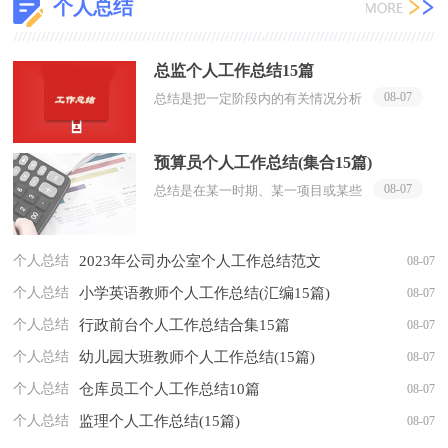
个人总结
总监个人工作总结15篇
08-07
总结是把一定阶段内的有关情况分析
研究，做出有指导性结论的书面材
料，通过它可以全面地、系统地了解
预算员个人工作总结(集合15篇)
以往的学习和工作情况，因此十分有
08-07
必须要写一份总...
总结是在某一时期、某一项目或某些
工作告一段落或者全部完成后进行回
顾检查、分析评价，从而得出教训和
一些规律性认识的一种书面材料，它
个人总结
2023年公司办公室个人工作总结范文
08-07
可以提升我们...
个人总结
小学英语教师个人工作总结(汇编15篇)
08-07
个人总结
行政前台个人工作总结合集15篇
08-07
个人总结
幼儿园大班教师个人工作总结(15篇)
08-07
个人总结
仓库员工个人工作总结10篇
08-07
个人总结
监理个人工作总结(15篇)
08-07