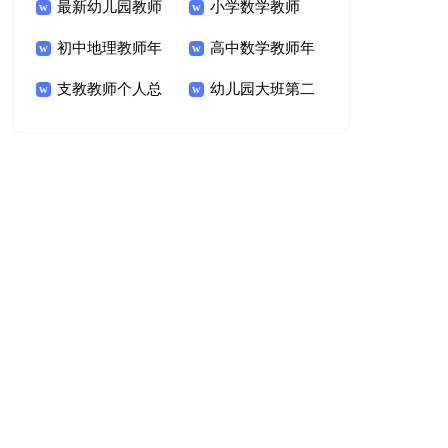
师年度考核个人总结
最新幼儿园教师
核个人的工作总结范
小学数学教师
年度考核个人总结
初中地理教师年
文
2020年度考核个人
高中数学教师年
度考核登记表个人总
支教教师个人总
总结
度考核表个人总结
幼儿园大班第二
结范文
结
学期教师个人总结