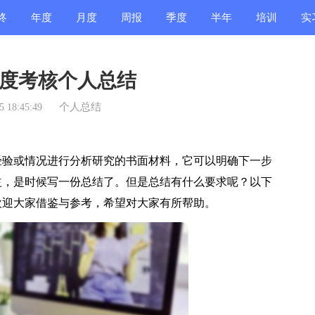
终
年度
月度
周报
季度
半年
培训
实
结
总结
总结
总结
总结
总结
总结
总
度考核个人总结
个人总结
 18:45:49
验或情况进行分析研究的书面材料，它可以明确下一步
益，是时候写一份总结了。但是总结有什么要求呢？以下
欢迎大家借鉴与参考，希望对大家有所帮助。