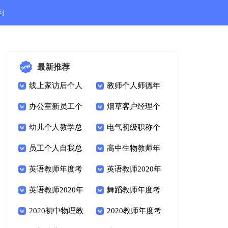
习
结
最新推荐
线上家访后个人
教师个人师德年
总结
办公室新员工个
度总结
烟草客户经理个
人总结
幼儿个人教学总
人工作总结
电气初级职称个
结
员工个人自我总
人总结
高中生物教师年
结怎么写
英语教师年度考
度个人总结
英语教师2020年
核个人总结范文
英语教师2020年
度考核个人总结
舞蹈教师年度考
度考核个人总结范文
2020初中物理教
核个人总结范文
2020教师年度考