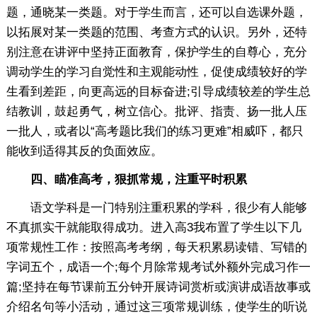
题，通晓某一类题。对于学生而言，还可以自选课外题，
以拓展对某一类题的范围、考查方式的认识。另外，还特
别注意在讲评中坚持正面教育，保护学生的自尊心，充分
调动学生的学习自觉性和主观能动性，促使成绩较好的学
生看到差距，向更高远的目标奋进;引导成绩较差的学生总
结教训，鼓起勇气，树立信心。批评、指责、扬一批人压
一批人，或者以“高考题比我们的练习更难”相威吓，都只
能收到适得其反的负面效应。
四、瞄准高考，狠抓常规，注重平时积累
语文学科是一门特别注重积累的学科，很少有人能够
不真抓实干就能取得成功。进入高3我布置了学生以下几
项常规性工作：按照高考考纲，每天积累易读错、写错的
字词五个，成语一个;每个月除常规考试外额外完成习作一
篇;坚持在每节课前五分钟开展诗词赏析或演讲成语故事或
介绍名句等小活动，通过这三项常规训练，使学生的听说