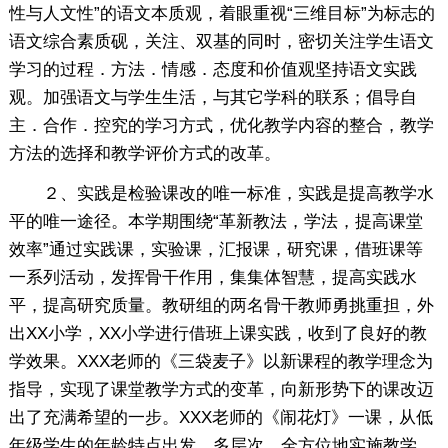
性与人文性”的语文本质观，着眼重视“三维目标”为标志的
语文综合素质砚，关注、双基的同时，密切关注学生语文
学习的过程．方法．情感．态度和价值观坚持语文实践
观。加强语文与学生生活，与其它学科的联系；倡导自
主．合作．控究的学习方式，优化教学内容的整合，教学
方法的选择和教学评价方式的改革。
２、实践是检验课改的唯一标准，实践是提高教学水
平的唯一途径。本学期围绕“革新教法，学法，提高课堂
效率”通过实践课，实验课，汇报课，研究课，借班课等
一系列活动，发挥骨干作用，集集体智慧，提高实践水
平，提高研究质量。教研组的两名骨干教师勇挑重担，外
出XX小学，XX小学进行借班上课实践，收到了良好的教
学效果。XXX老师的《三袋麦子》以新课程的教学理念为
指导，实现了课堂教学方式的变革，向新形势下的课改迈
出了充满希望的一步。XXX老师的《闹花灯》一课，从低
年级学生的年龄特点出发，多层次，全方位地实施教学，