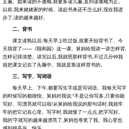
五遍。如果读的不通顺,就要多读几遍,直到读通顺为止。
以前,我来姥姥家的时候。读起书来还不怎么好,现在我进
步了,读的越来越好。
二、背书
课文读熟以后,每天早上吃过饭,就要开始背书了。今
天我背了——《颐和园》这一课。舅妈给我讲一讲怎样背,
怎样记得清楚。讲完以后,我就照那样背书,不过几分钟我
就把课文记在了头脑中。我就是靠这样背书的。
三、写字、写词语
每天早上、下午,都要写生字或是写词语。我每天写字
的时候写的都很快。舅妈对我说:“不是让你写多,只要你能
写好、写漂亮就可以啦!从舅妈给我说的那句话时,我就牢
牢的把它记在心里。写字时,我就慢了一点点,把字写好。
我的'字就写的越来越漂亮了,舅妈也夸奖了我。我心里也
感到很高兴、快乐。