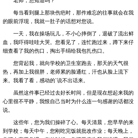
老师，您知道吗？
每当看到腿上那块伤疤时，那件难忘的往事就会在我
的眼前浮现，我就一肚子的话想对您说。
一天，我在操场玩儿，不小心摔倒了，退破了流出鲜
血，我吓得哇哇大哭。您看见了，连忙跑过来，蹲下来仔
细查看了我的伤口，掏出手绢给我包扎伤口。
您背起我，就向学校的卫生室跑去，那天的天气很
热，再加上我很胖，老师累的脸通红，汗也从脸上流下
来。我看了看，感动的`说不出话来。
虽然这件事已经过去好长时间，但是现在想起来我的
心里很不平静，我恨自己当时为什么连一句感谢的话都没
说。
这些年，您为我们操碎了心。每天清晨，您早早的来
到学校；每天中午，您刚吃完饭就批改作业；每天晚上，