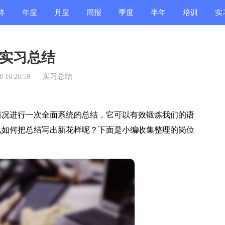
终
年度
月度
周报
季度
半年
培训
实
结
总结
总结
总结
总结
总结
总结
总
实习总结
实习总结
 16:26:59
况进行一次全面系统的总结，它可以有效锻炼我们的语
么如何把总结写出新花样呢？下面是小编收集整理的岗位