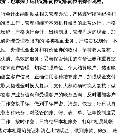
职责，也掌握了结转记帐岗位记帐岗位的操作规程。
行会计出纳制度及相关管理办法，严格遵守结算纪律和
的准备工作，管理和维护本岗机具设备的正常运行，严格
柜密码；严格执行会计、出纳制度，管理库房的现金，加
确办理受理权限内的`各类柜面业务，严格责权划分，不
规性；办理现金业务和有价证券的收付，坚持双人复核，
供优质、高效的服务；妥善保管领用的有价证券和重要空
行结算账户管理：切实加强单位、个人结算账户、储蓄账
确建立客户信息，正确使用各种结算账户，加强现金支付
收取大额现金时换人复点，支付大额款项时换人复核；做
解答客户业务咨询和受理客户的账务查询，及时通知客户
务工作交接手续，做到手续严密、清楚、快捷；每日认真
记载各种账务，对经管的账、簿、表、单、证等按制度妥
工作，按时移交；日终结平本柜账务，打印“柜员轧帐
，核对本柜尾箱凭证和清点出纳现金，做到账款、账实、账